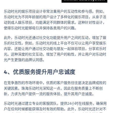
乐动时光的娱乐项目设计非常注重用户的互动性和参与感。例如，
乐动时光为不同年龄层的用户设计了多样化的娱乐项目，从亲子活
动到成人娱乐项目，均能满足不同群体的需求。这种针对性设计，
使得乐动时光能够吸引并保持各类用户的兴趣。
此外，乐动时光还通过社交化功能提升用户之间的互动，增加了娱
乐的社交性。例如，乐动时光的线上平台不仅可以让用户享受娱乐
内容，还能让用户通过社交功能与朋友一起体验项目，分享欢乐时
光。这种深度的社交互动，增加了用户的粘性，并让用户对乐动时
光产生更强的品牌认同感。
4、优质服务提升用户忠诚度
在竞争激烈的市场环境中，优质的客户服务往往是决定品牌成败的
关键因素。珠海乐动时光深知这一点，因此在服务质量上不断创
新，力求为用户提供一流的服务体验，提升其用户忠诚度。
乐动时光通过建立专业的客服团队，提供24小时在线服务，确保用
户在任何时候都能获得及时有效的帮助。此外，乐动时光还针对不