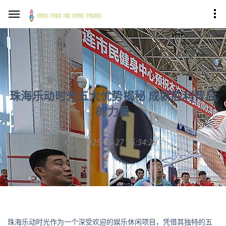
珠海乐动时光五大优势揭秘 成就胜利背后
的力量
2025-06-27 16:34:29
珠海乐动时光作为一个深受欢迎的娱乐休闲项目，凭借其独特的五