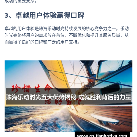
成功的重要支撑。
3、卓越用户体验赢得口碑
卓越的用户体验是珠海乐动时光持续发展的核心竞争力之一。乐动
时光始终将用户的需求放在首位，不断优化和提升其服务质量，从
而赢得了良好的口碑和广泛的用户支持。