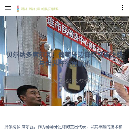
贝尔纳多席尔瓦：葡萄牙边锋的突破之路
与世界杯征程解析
2024-10-06 15:47:59
贝尔纳多·席尔瓦，作为葡萄牙足球的杰出代表，以其卓越的技术和