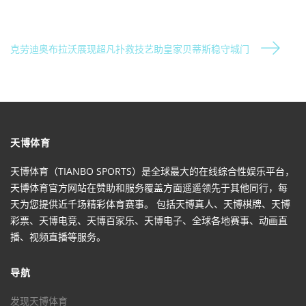
克劳迪奥布拉沃展现超凡扑救技艺助皇家贝蒂斯稳守城门
天博体育
天博体育（TIANBO SPORTS）是全球最大的在线综合性娱乐平台，
天博体育官方网站在赞助和服务覆盖方面遥遥领先于其他同行，每
天为您提供近千场精彩体育赛事。 包括天博真人、天博棋牌、天博
彩票、天博电竞、天博百家乐、天博电子、全球各地赛事、动画直
播、视频直播等服务。
导航
发现天博体育