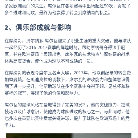
多家欧洲豪门的关注。席尔瓦在各项赛事中出场超过50次，贡献了
多个进球和助攻，最终为他赢得了转会到摩纳哥的机会。
2、俱乐部成就与影响
在摩纳哥，贝尔纳多·席尔瓦迎来了职业生涯的重大突破。他与球队
一起经历了2016-2017赛季的辉煌时刻，帮助摩纳哥夺得法甲冠
军，并在欧洲赛场上表现出色。席尔瓦的技术特点与摩纳哥的战术
体系高度契合，使他成为球队不可或缺的一员。
在摩纳哥的表现令席尔瓦名声大噪，2017年，他以创纪录的转会费
加盟曼城。在瓜迪奥拉的调教下，席尔瓦的进攻能力和整体意识得
到了进一步提升。他帮助球队在多个赛季中夺得英超、足总杯和联
赛杯的冠军，展现了他的价值和影响力。
席尔瓦的踢球风格在曼城得到了完美的发挥，他的突破能力、控球
技巧以及传球意识，使他成为球队进攻的核心之一。与此同时，他
也多次在重要比赛中贡献关键进球，提升了球队在欧洲赛场上的竞
争力。