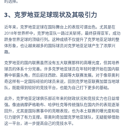
的选择。
3、克罗地亚足球现状及其吸引力
近年来，克罗地亚足球在国际舞台上的表现可谓出色。尤其是在
2018年世界杯中，克罗地亚队一路过关斩将，最终获得亚军，成功
跻身世界足球的顶级行列。这种成绩不仅提升了克罗地亚足球的整
体形象，也让越来越多的国际球员对克罗地亚足球产生了浓厚兴
趣。
克罗地亚的国内联赛虽然没有五大联赛那样的高曝光度，但其培养
球员的体系十分完善。许多克罗地亚球员在年轻时便开始在国内联
赛中崭露头角，然后前往西欧、英超等大联赛发展。对于像菲奥利
奇这样有一定国际经验的球员来说，回到克罗地亚联赛加盟当地球
队，既能得到较好的竞技平台，也能为自己打下更多的基础。
此外，克罗地亚足球俱乐部近年来的财政状况和竞技实力也日益增
强。像迪纳摩萨格勒布、哈伊杜克等传统强队在国内外的表现逐渐
回升，尤其是国际赛事中的亮眼表现，也为本土联赛的曝光度和吸
引力提供了有力支撑。菲奥利奇加盟克罗地亚球队，无疑能够借助
这一平台，进一步提高自己的竞技水平。