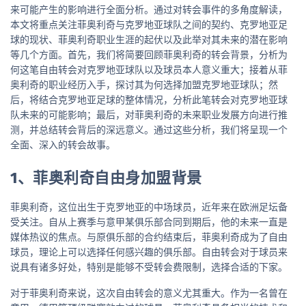
来可能产生的影响进行全面分析。通过对转会事件的多角度解读，
本文将重点关注菲奥利奇与克罗地亚球队之间的契约、克罗地亚足
球的现状、菲奥利奇职业生涯的起伏以及此举对其未来的潜在影响
等几个方面。首先，我们将简要回顾菲奥利奇的转会背景，分析为
何这笔自由转会对克罗地亚球队以及球员本人意义重大；接着从菲
奥利奇的职业经历入手，探讨其为何选择加盟克罗地亚球队；然
后，将结合克罗地亚足球的整体情况，分析此笔转会对克罗地亚球
队未来的可能影响；最后，对菲奥利奇的未来职业发展方向进行推
测，并总结转会背后的深远意义。通过这些分析，我们将呈现一个
全面、深入的转会故事。
1、菲奥利奇自由身加盟背景
菲奥利奇，这位出生于克罗地亚的中场球员，近年来在欧洲足坛备
受关注。自从上赛季与意甲某俱乐部合同到期后，他的未来一直是
媒体热议的焦点。与原俱乐部的合约结束后，菲奥利奇成为了自由
球员，理论上可以选择任何感兴趣的俱乐部。自由转会对于球员来
说具有诸多好处，特别是能够不受转会费限制，选择合适的下家。
对于菲奥利奇来说，这次自由转会的意义尤其重大。作为一名曾在