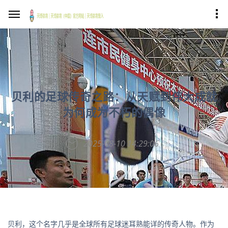
贝利的足球传奇之路：从天赋到伟大成就
为何成为不朽的偶像
2025-08-10 14:29:06
贝利，这个名字几乎是全球所有足球迷耳熟能详的传奇人物。作为