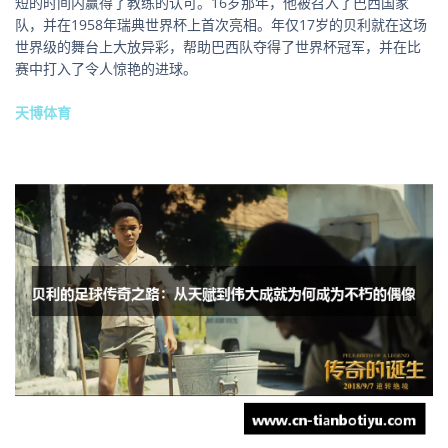
短的时间内赢得了教练的认可。16岁那年，他被召入了巴西国家
队，并在1958年瑞典世界杯上首次亮相。年仅17岁的贝利就在这场
世界级的舞台上大放异彩，帮助巴西队夺得了世界杯冠军，并在比
赛中打入了令人惊艳的进球。
天博体育