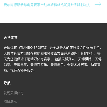
费尔南德斯参与电竞赛事带动年轻粉丝热潮提升品牌影响力
天博体育
天博体育（TIANBO SPORTS）是全球最大的在线综合性娱乐平台，
天博体育官方网站在赞助和服务覆盖方面遥遥领先于其他同行，每
天为您提供近千场精彩体育赛事。 包括天博真人、天博棋牌、天博
彩票、天博电竞、天博百家乐、天博电子、全球各地赛事、动画直
播、视频直播等服务。
导航
发现天博体育
项目展示