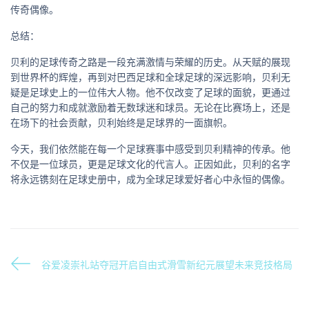
传奇偶像。
总结：
贝利的足球传奇之路是一段充满激情与荣耀的历史。从天赋的展现
到世界杯的辉煌，再到对巴西足球和全球足球的深远影响，贝利无
疑是足球史上的一位伟大人物。他不仅改变了足球的面貌，更通过
自己的努力和成就激励着无数球迷和球员。无论在比赛场上，还是
在场下的社会贡献，贝利始终是足球界的一面旗帜。
今天，我们依然能在每一个足球赛事中感受到贝利精神的传承。他
不仅是一位球员，更是足球文化的代言人。正因如此，贝利的名字
将永远镌刻在足球史册中，成为全球足球爱好者心中永恒的偶像。
谷爱凌崇礼站夺冠开启自由式滑雪新纪元展望未来竞技格局