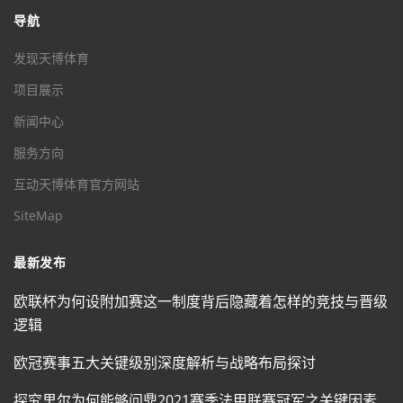
导航
发现天博体育
项目展示
新闻中心
服务方向
互动天博体育官方网站
SiteMap
最新发布
欧联杯为何设附加赛这一制度背后隐藏着怎样的竞技与晋级
逻辑
欧冠赛事五大关键级别深度解析与战略布局探讨
探究里尔为何能够问鼎2021赛季法甲联赛冠军之关键因素