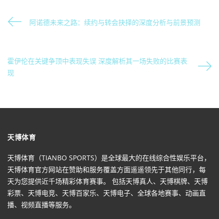
阿诺德未来之路：续约与转会抉择的深度分析与前景预测
霍伊伦在关键争顶中表现失误 深度解析其一场失败的比赛表
现
天博体育
天博体育（TIANBO SPORTS）是全球最大的在线综合性娱乐平台，
天博体育官方网站在赞助和服务覆盖方面遥遥领先于其他同行，每
天为您提供近千场精彩体育赛事。 包括天博真人、天博棋牌、天博
彩票、天博电竞、天博百家乐、天博电子、全球各地赛事、动画直
播、视频直播等服务。