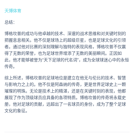
天博体育
总结：
博格坎普的成功与他卓越的技术、深邃的战术思维和对关键时刻的
把握息息相关。他不仅是球场上的超级巨星，也是足球文化的引领
者。通过他对比赛的深刻理解与独特的表现风格，博格坎普不仅赢
得了无数的荣誉，也为足球世界增添了无数的美丽瞬间。正因如
此，他才能够被誉为“天下足球的代名词”，成为全球球迷心中的永恒
传奇。
综上所述，博格坎普的足球地位是建立在他无与伦比的技术、智慧
与影响力之上的。他不仅是阿森纳的传奇，更是世界足球史上一颗
璀璨的明珠。无论是技术上的精湛，还是在关键时刻的表现，他都
展现了作为顶级球员应具备的各项特质。博格坎普的传奇将永载史
册，他对足球的贡献，远超出了一名球员的身份，成为了整个足球
文化的象征。