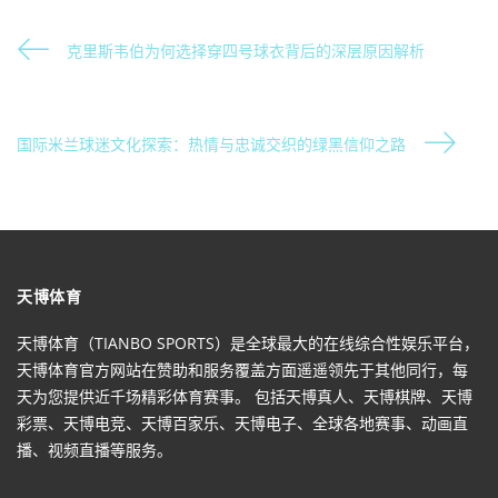
克里斯韦伯为何选择穿四号球衣背后的深层原因解析
国际米兰球迷文化探索：热情与忠诚交织的绿黑信仰之路
天博体育
天博体育（TIANBO SPORTS）是全球最大的在线综合性娱乐平台，
天博体育官方网站在赞助和服务覆盖方面遥遥领先于其他同行，每
天为您提供近千场精彩体育赛事。 包括天博真人、天博棋牌、天博
彩票、天博电竞、天博百家乐、天博电子、全球各地赛事、动画直
播、视频直播等服务。