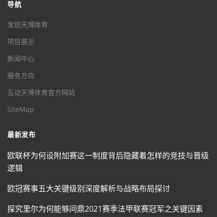
导航
发现天博体育
项目展示
新闻中心
服务方向
互动天博体育官方网站
SiteMap
最新发布
欧联杯为何设附加赛这一制度背后隐藏着怎样的竞技与晋级
逻辑
欧冠赛事五大关键级别深度解析与战略布局探讨
探究里尔为何能够问鼎2021赛季法甲联赛冠军之关键因素