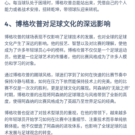
心。每当球队处于困境时，博格坎普总能站出来，凭借自己的个人
能力或者战术安排，扭转乾坤，带领球队迎来转机。
4、博格坎普对足球文化的深远影响
博格坎普的球场表现不仅影响了足球技术的发展，也对全球的足球
文化产生了深远的影响。他的技艺、智慧以及对比赛的理解，使他
成为了许多年轻球员心中的榜样。博格坎普不仅仅是一个足球运动
员，他更是一位足球艺术的传播者，他的比赛风格成为了许多人模
仿和学习的对象。
通过博格坎普的踢球风格，球迷们学到了如何在快速的比赛节奏中
保持冷静与精准，如何在压力下依然能保持技术上的完美。他的比
赛不仅是一次次的胜利，更是足球文化的展现。阿森纳的“无敌之师”
时期，博格坎普的出现将阿森纳的足球理念与风格带到了全新的高
度，使得阿森纳的比赛风格成为了英超乃至世界足坛的经典。
博格坎普也促进了对技术型球员的重视，在他的带领下，越来越多
的年轻球员开始学习如何在比赛中注重细节、注重技术而非单纯依
赖体能。他不仅塑造了阿森纳的进攻体系，也影响了全球足球的战
术发展与足球观念的转变。