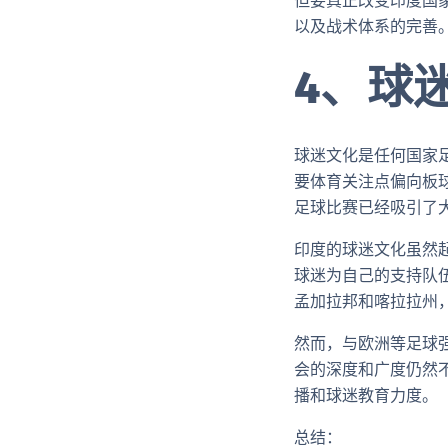
以及战术体系的完善
4、球
球迷文化是任何国家
要体育关注点偏向板
足球比赛已经吸引了
印度的球迷文化虽然
球迷为自己的支持队
孟加拉邦和喀拉拉州
然而，与欧洲等足球
会的深度和广度仍然
播和球迷教育力度。
总结：