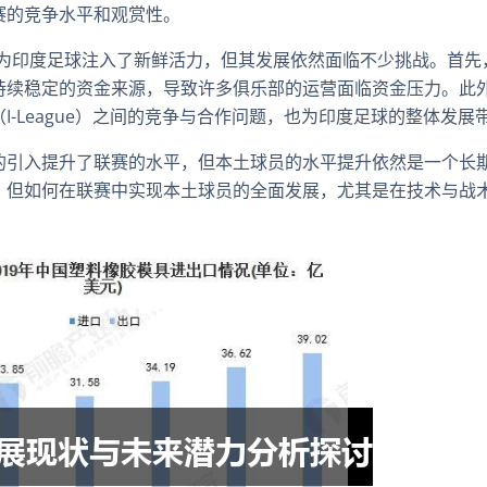
赛的竞争水平和观赏性。
推广为印度足球注入了新鲜活力，但其发展依然面临不少挑战。首先
持续稳定的资金来源，导致许多俱乐部的运营面临资金压力。此外，
I-League）之间的竞争与合作问题，也为印度足球的整体发
的引入提升了联赛的水平，但本土球员的水平提升依然是一个长期的
，但如何在联赛中实现本土球员的全面发展，尤其是在技术与战