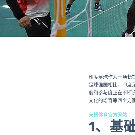
印度足球作为一项长
足球强国相比，印度
度和参与度正在不断
文化的培育等四个方
天博体育官方网站
1、基