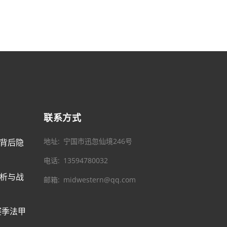
联系方式
地址
宁国市迅忽仙境246号
背后隐
电话
13594780032
析与战
邮箱
midwestern@qq.com
赛季法甲