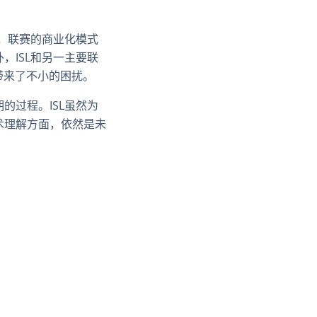
，联赛的商业化模式
ISL和另一主要联
展带来了不小的困扰。
过程。ISL虽然为
术理解方面，依然是未