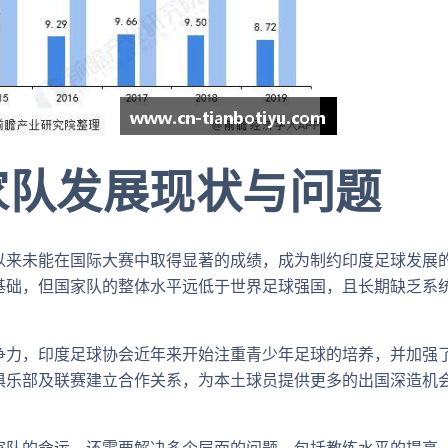
家队发展现状与问题
以来未能在国际大赛中取得显著的成绩，成为制约印度足球发展
基础，但国家队的整体水平远低于世界足球强国，且长期缺乏系
争力，印度足球协会近年来开始注重青少年足球的培养，并加强
俱乐部及联赛建立合作关系，为本土球员提供更多的出国深造机
家队的命运，还需要解决多个层面的问题，包括教练水平的提高