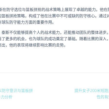
泰斯在防守选位与篮板拼抢的战术策略上展现了卓越的能力。他在
的篮板拼抢策略，构成了他在比赛中不可或缺的防守核心。通过
升球队防守能力方面的重要作用。
，泰斯不仅能够提高个人的战术能力，还能推动团队的整体进步
造了更多的机会，也为球队的成功奠定了基础。随着比赛的深入
突出，他的表现将继续影响比赛的走势。
以防守意识与篮板拼
提升女子200米短
争力分析
性的有