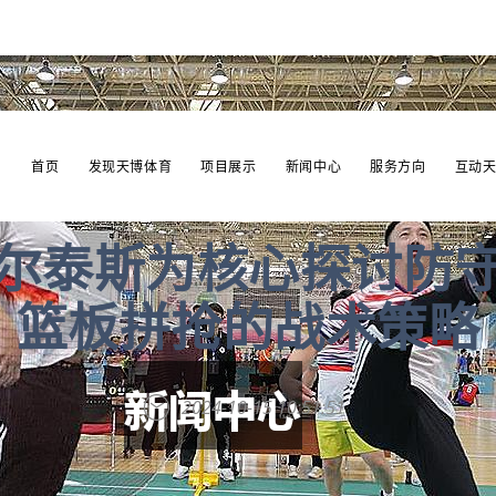
首页
发现天博体育
项目展示
新闻中心
服务方向
互动
尔泰斯为核心探讨防
篮板拼抢的战术策略
2024-10-15 10:51:51