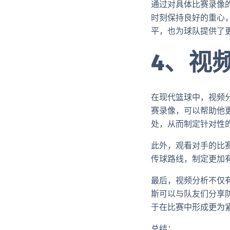
通过对具体比赛录像
时刻保持良好的重心
平，也为球队提供了
4、视
在现代篮球中，视频
赛录像，可以帮助他
处，从而制定针对性
此外，观看对手的比
传球路线，制定更加
最后，视频分析不仅
斯可以与队友们分享
于在比赛中形成更为
总结：