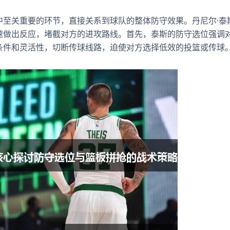
中至关重要的环节，直接关系到球队的整体防守效果。丹尼尔·泰
速做出反应，堵截对方的进攻路线。首先，泰斯的防守选位强调
条件和灵活性，切断传球线路，迫使对方选择低效的投篮或传球