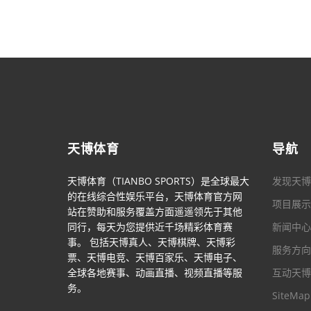
天博体育
导航
天博体育（TIANBO SPORTS）是全球最大
发现天博
的在线综合性娱乐平台，天博体育官方网
项目展示
站在赞助和服务覆盖方面遥遥领先于其他
同行，每天为您提供近千场精彩体育赛
新闻中心
事。 包括天博真人、天博棋牌、天博彩
服务方向
票、天博电竞、天博百家乐、天博电子、
全球各地赛事、动画直播、视频直播等服
互动天博
务。
SiteMap