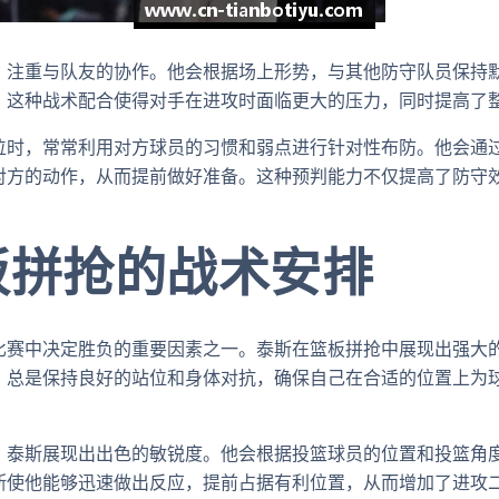
，注重与队友的协作。他会根据场上形势，与其他防守队员保持
。这种战术配合使得对手在进攻时面临更大的压力，同时提高了
位时，常常利用对方球员的习惯和弱点进行针对性布防。他会通
对方的动作，从而提前做好准备。这种预判能力不仅提高了防守
板拼抢的战术安排
比赛中决定胜负的重要因素之一。泰斯在篮板拼抢中展现出强大
，总是保持良好的站位和身体对抗，确保自己在合适的位置上为
，泰斯展现出出色的敏锐度。他会根据投篮球员的位置和投篮角
断使他能够迅速做出反应，提前占据有利位置，从而增加了进攻