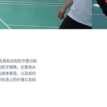
名具有出色防守意识和
的防守保障。文章将从
的具体表现，以及如何
斯在场上的价值以及如