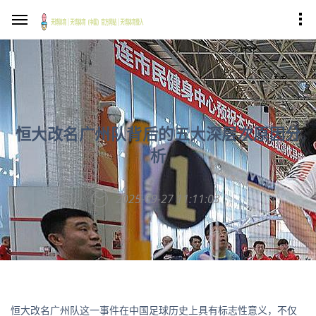
恒大改名广州队背后的五大深层次原因分
析
2025-09-27 11:11:03
恒大改名广州队这一事件在中国足球历史上具有标志性意义，不仅