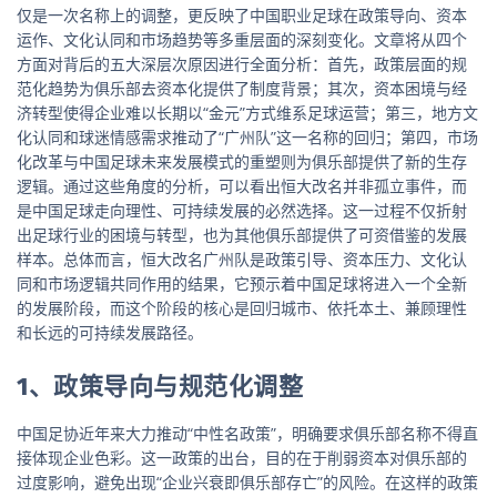
仅是一次名称上的调整，更反映了中国职业足球在政策导向、资本
运作、文化认同和市场趋势等多重层面的深刻变化。文章将从四个
方面对背后的五大深层次原因进行全面分析：首先，政策层面的规
范化趋势为俱乐部去资本化提供了制度背景；其次，资本困境与经
济转型使得企业难以长期以“金元”方式维系足球运营；第三，地方文
化认同和球迷情感需求推动了“广州队”这一名称的回归；第四，市场
化改革与中国足球未来发展模式的重塑则为俱乐部提供了新的生存
逻辑。通过这些角度的分析，可以看出恒大改名并非孤立事件，而
是中国足球走向理性、可持续发展的必然选择。这一过程不仅折射
出足球行业的困境与转型，也为其他俱乐部提供了可资借鉴的发展
样本。总体而言，恒大改名广州队是政策引导、资本压力、文化认
同和市场逻辑共同作用的结果，它预示着中国足球将进入一个全新
的发展阶段，而这个阶段的核心是回归城市、依托本土、兼顾理性
和长远的可持续发展路径。
1、政策导向与规范化调整
中国足协近年来大力推动“中性名政策”，明确要求俱乐部名称不得直
接体现企业色彩。这一政策的出台，目的在于削弱资本对俱乐部的
过度影响，避免出现“企业兴衰即俱乐部存亡”的风险。在这样的政策