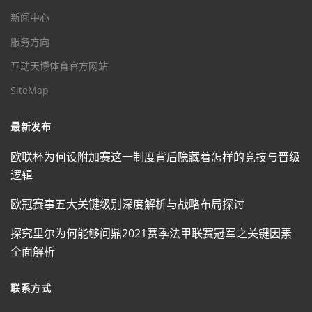
新闻中心
服务方向
互动天博体育官方网站
SiteMap
最新发布
欧联杯为何设附加赛这一制度背后隐藏着怎样的竞技与晋级
逻辑
欧冠赛事五大关键级别深度解析与战略布局探讨
探究里尔为何能够问鼎2021赛季法甲联赛冠军之关键因素
全面解析
联系方式