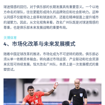
球迷情感的回归，对于俱乐部的长期发展具有重要意义。一个以地
方命名的球队，往往更能形成持久的品牌效应和社会影响力。这种
认同感不仅能带动上座率和球迷经济，还能在精神层面上提升城市
的凝聚力。因此，从文化视角来看，改名广州队既是对球迷情感的
尊重，也是俱乐部未来发展战略的重要布局。
天博体育
4、市场化改革与未来发展模式
随着中国足球改革的推进，市场化成为不可逆转的趋势。俱乐部必
须从单一依赖资本输血，转向通过市场运营、产业联动和社会资源
来实现可持续发展。恒大改名广州队，本质上是一次发展模式的重
塑尝试。