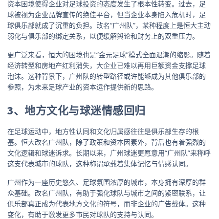
资本困境使得企业对足球投资的态度发生了根本性转变。过去，足
球被视为企业品牌宣传的绝佳平台，但当企业本身陷入危机时，足
球俱乐部就成了沉重的负担。改名“广州队”，某种程度上是恒大主动
弱化与俱乐部的绑定关系，以便缓解舆论和财务上的双重压力。
更广泛来看，恒大的困境也是“金元足球”模式全面退潮的缩影。随着
经济转型和房地产红利消失，大企业已难以再用巨额资金支撑足球
泡沫。这种背景下，广州队的转型路径或许能够成为其他俱乐部的
参照，为未来足球产业的资本运作提供新的思路。
3、地方文化与球迷情感回归
在足球运动中，地方性认同和文化归属感往往是俱乐部生存的根
基。恒大改名广州队，除了政策和资本因素外，背后也有着强烈的
文化逻辑和球迷诉求。长期以来，广州球迷更愿意用“广州队”来称呼
这支代表城市的球队，这种称谓承载着集体记忆与情感认同。
广州作为一座历史悠久、足球氛围浓厚的城市，本身拥有深厚的群
众基础。改名广州队，有助于强化球队与城市之间的紧密联系，让
俱乐部真正成为代表地方文化的符号，而非企业的广告载体。这种
变化，有助于激发更多市民对球队的支持与认同。