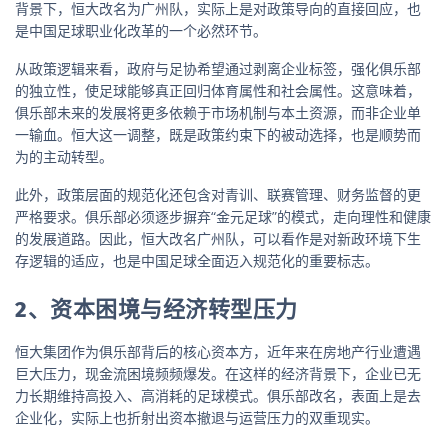
背景下，恒大改名为广州队，实际上是对政策导向的直接回应，也
是中国足球职业化改革的一个必然环节。
从政策逻辑来看，政府与足协希望通过剥离企业标签，强化俱乐部
的独立性，使足球能够真正回归体育属性和社会属性。这意味着，
俱乐部未来的发展将更多依赖于市场机制与本土资源，而非企业单
一输血。恒大这一调整，既是政策约束下的被动选择，也是顺势而
为的主动转型。
此外，政策层面的规范化还包含对青训、联赛管理、财务监督的更
严格要求。俱乐部必须逐步摒弃“金元足球”的模式，走向理性和健康
的发展道路。因此，恒大改名广州队，可以看作是对新政环境下生
存逻辑的适应，也是中国足球全面迈入规范化的重要标志。
2、资本困境与经济转型压力
恒大集团作为俱乐部背后的核心资本方，近年来在房地产行业遭遇
巨大压力，现金流困境频频爆发。在这样的经济背景下，企业已无
力长期维持高投入、高消耗的足球模式。俱乐部改名，表面上是去
企业化，实际上也折射出资本撤退与运营压力的双重现实。