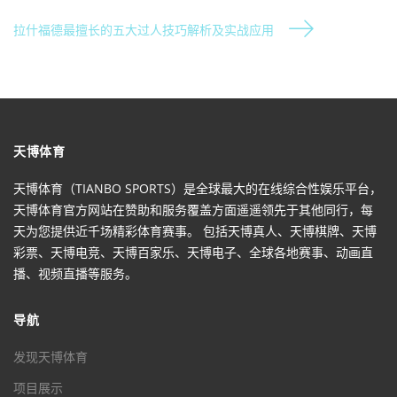
拉什福德最擅长的五大过人技巧解析及实战应用
天博体育
天博体育（TIANBO SPORTS）是全球最大的在线综合性娱乐平台，
天博体育官方网站在赞助和服务覆盖方面遥遥领先于其他同行，每
天为您提供近千场精彩体育赛事。 包括天博真人、天博棋牌、天博
彩票、天博电竞、天博百家乐、天博电子、全球各地赛事、动画直
播、视频直播等服务。
导航
发现天博体育
项目展示