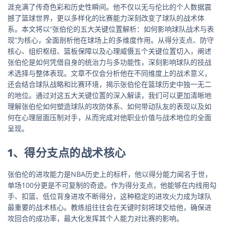
涯充满了传奇色彩和历史性瞬间。他不仅以无与伦比的个人数据震
撼了篮球世界，更以多样化的比赛能力深刻改变了球队的战术体
系。本文将以“张伯伦的五大关键位置解析：如何影响球队战术与表
现”为核心，全面剖析他在球场上的多维度作用。从得分支点、防守
核心、组织枢纽、篮板保障以及心理威慑五个关键位置切入，阐述
张伯伦是如何凭借自身的统治力与多功能性，深刻影响球队的技战
术选择与整体表现。文章不仅会分析他在不同维度上的战术意义，
还会结合球队战略和比赛环境，揭示张伯伦在篮球历史中独一无二
的地位。通过对这五大关键位置的深入解读，我们可以更加清晰地
理解张伯伦如何塑造球队的攻防体系、如何带动队友的表现以及如
何在心理层面压制对手，从而完成对他职业价值与战术地位的全面
呈现。
1、得分支点的战术核心
张伯伦的进攻能力是NBA历史上的标杆，他以得分能力闻名于世，
单场100分更是不可复制的奇迹。作为得分支点，他能够在内线用勾
手、扣篮、低位背身进攻不断得分，这种稳定的进攻火力成为球队
最重要的战术核心。教练组往往会在关键时刻将球交给他，确保进
攻回合的成功率，最大化发挥其个人能力对比赛的影响。