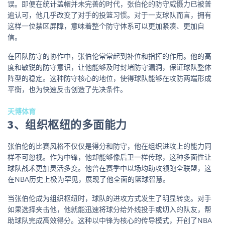
误。即便在统计盖帽并未完善的时代，张伯伦的防守威慑力已被普
遍认可，他几乎改变了对手的投篮习惯。对于一支球队而言，拥有
这样一位禁区屏障，意味着整个防守体系可以更加紧凑、更加自
信。
在团队防守的协作中，张伯伦常常起到补位和指挥的作用。他的高
度和敏锐的防守意识，让他能够及时封堵防守漏洞，保证球队整体
阵型的稳定。这种防守核心的地位，使得球队能够在攻防两端形成
平衡，也为快速反击创造了先决条件。
天博体育
3、组织枢纽的多面能力
张伯伦的比赛风格不仅仅是得分和防守，他在组织进攻上的能力同
样不可忽视。作为中锋，他却能够像后卫一样传球，这种多面性让
球队战术更加灵活多变。他曾在赛季中以场均助攻领跑全联盟，这
在NBA历史上极为罕见，展现了他全面的篮球智慧。
当张伯伦成为组织枢纽时，球队的进攻方式发生了明显转变。对手
如果选择夹击他，他就能迅速将球分给外线投手或切入的队友，帮
助球队完成高效得分。这种以中锋为核心的传导模式，开创了NBA