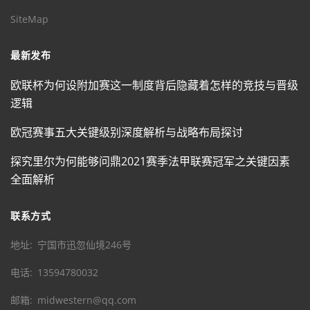
SiteMap
最新发布
欧联杯为何设附加赛这一制度背后隐藏着怎样的竞技与晋级
逻辑
欧冠赛事五大关键级别深度解析与战略布局探讨
探究里尔为何能够问鼎2021赛季法甲联赛冠军之关键因素
全面解析
联系方式
地址
宁国市迅忽仙境246号
电话
13594780032
邮箱
midwestern@qq.com