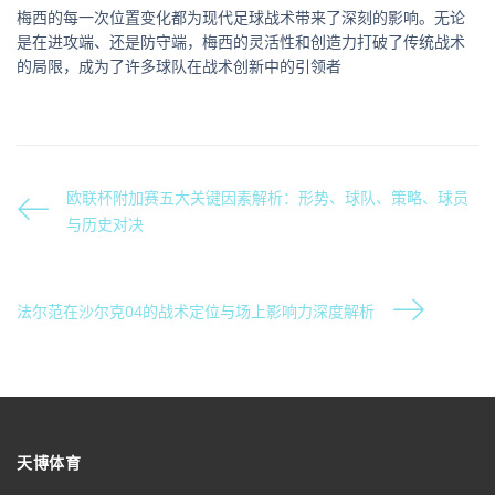
梅西的每一次位置变化都为现代足球战术带来了深刻的影响。无论
是在进攻端、还是防守端，梅西的灵活性和创造力打破了传统战术
的局限，成为了许多球队在战术创新中的引领者
欧联杯附加赛五大关键因素解析：形势、球队、策略、球员
与历史对决
法尔范在沙尔克04的战术定位与场上影响力深度解析
天博体育