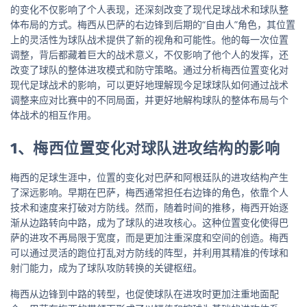
的变化不仅影响了个人表现，还深刻改变了现代足球战术和球队整
体布局的方式。梅西从巴萨的右边锋到后期的“自由人”角色，其位置
上的灵活性为球队战术提供了新的视角和可能性。他的每一次位置
调整，背后都藏着巨大的战术意义，不仅影响了他个人的发挥，还
改变了球队的整体进攻模式和防守策略。通过分析梅西位置变化对
现代足球战术的影响，可以更好地理解现今足球球队如何通过战术
调整来应对比赛中的不同局面，并更好地解构球队的整体布局与个
体战术的相互作用。
1、梅西位置变化对球队进攻结构的影响
梅西的足球生涯中，位置的变化对巴萨和阿根廷队的进攻结构产生
了深远影响。早期在巴萨，梅西通常担任右边锋的角色，依靠个人
技术和速度来打破对方防线。然而，随着时间的推移，梅西开始逐
渐从边路转向中路，成为了球队的进攻核心。这种位置变化使得巴
萨的进攻不再局限于宽度，而是更加注重深度和空间的创造。梅西
可以通过灵活的跑位打乱对方防线的阵型，并利用其精准的传球和
射门能力，成为了球队攻防转换的关键枢纽。
梅西从边锋到中路的转型，也促使球队在进攻时更加注重地面配