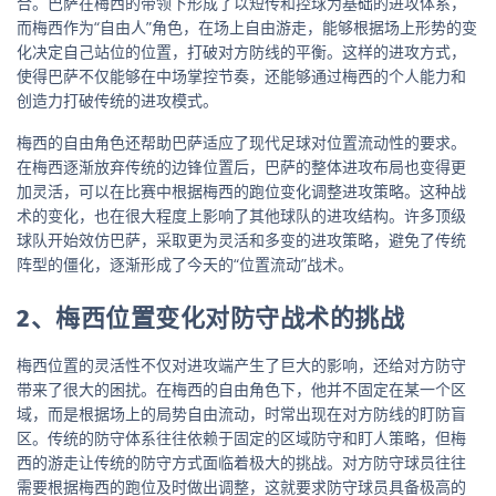
合。巴萨在梅西的带领下形成了以短传和控球为基础的进攻体系，
而梅西作为“自由人”角色，在场上自由游走，能够根据场上形势的变
化决定自己站位的位置，打破对方防线的平衡。这样的进攻方式，
使得巴萨不仅能够在中场掌控节奏，还能够通过梅西的个人能力和
创造力打破传统的进攻模式。
梅西的自由角色还帮助巴萨适应了现代足球对位置流动性的要求。
在梅西逐渐放弃传统的边锋位置后，巴萨的整体进攻布局也变得更
加灵活，可以在比赛中根据梅西的跑位变化调整进攻策略。这种战
术的变化，也在很大程度上影响了其他球队的进攻结构。许多顶级
球队开始效仿巴萨，采取更为灵活和多变的进攻策略，避免了传统
阵型的僵化，逐渐形成了今天的“位置流动”战术。
2、梅西位置变化对防守战术的挑战
梅西位置的灵活性不仅对进攻端产生了巨大的影响，还给对方防守
带来了很大的困扰。在梅西的自由角色下，他并不固定在某一个区
域，而是根据场上的局势自由流动，时常出现在对方防线的盯防盲
区。传统的防守体系往往依赖于固定的区域防守和盯人策略，但梅
西的游走让传统的防守方式面临着极大的挑战。对方防守球员往往
需要根据梅西的跑位及时做出调整，这就要求防守球员具备极高的