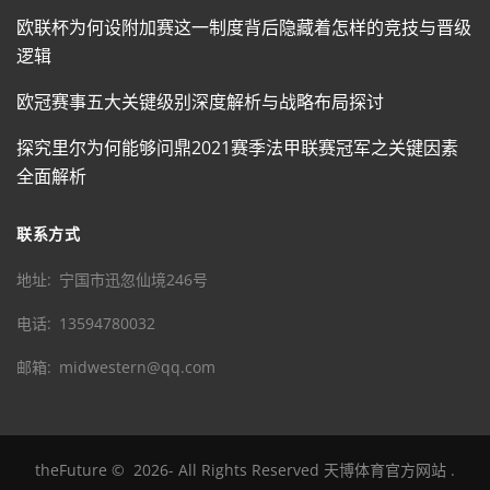
欧联杯为何设附加赛这一制度背后隐藏着怎样的竞技与晋级
逻辑
欧冠赛事五大关键级别深度解析与战略布局探讨
探究里尔为何能够问鼎2021赛季法甲联赛冠军之关键因素
全面解析
联系方式
地址
宁国市迅忽仙境246号
电话
13594780032
邮箱
midwestern@qq.com
theFuture
©
2026
- All Rights Reserved
天博体育官方网站
.