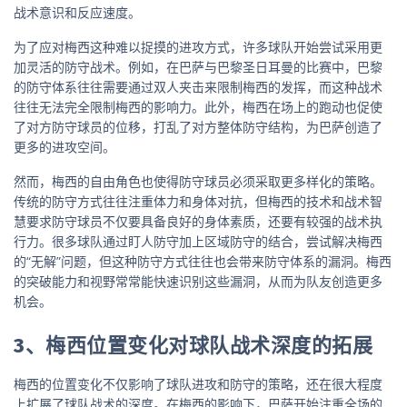
战术意识和反应速度。
为了应对梅西这种难以捉摸的进攻方式，许多球队开始尝试采用更
加灵活的防守战术。例如，在巴萨与巴黎圣日耳曼的比赛中，巴黎
的防守体系往往需要通过双人夹击来限制梅西的发挥，而这种战术
往往无法完全限制梅西的影响力。此外，梅西在场上的跑动也促使
了对方防守球员的位移，打乱了对方整体防守结构，为巴萨创造了
更多的进攻空间。
然而，梅西的自由角色也使得防守球员必须采取更多样化的策略。
传统的防守方式往往注重体力和身体对抗，但梅西的技术和战术智
慧要求防守球员不仅要具备良好的身体素质，还要有较强的战术执
行力。很多球队通过盯人防守加上区域防守的结合，尝试解决梅西
的“无解”问题，但这种防守方式往往也会带来防守体系的漏洞。梅西
的突破能力和视野常常能快速识别这些漏洞，从而为队友创造更多
机会。
3、梅西位置变化对球队战术深度的拓展
梅西的位置变化不仅影响了球队进攻和防守的策略，还在很大程度
上扩展了球队战术的深度。在梅西的影响下，巴萨开始注重全场的