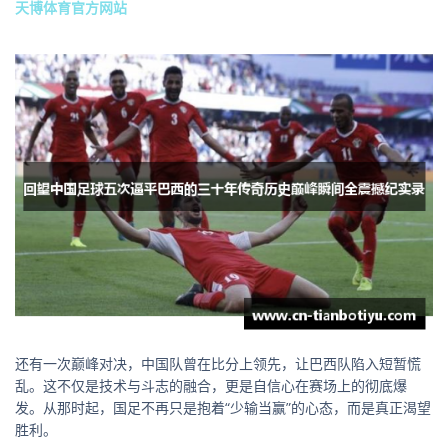
天博体育官方网站
还有一次巅峰对决，中国队曾在比分上领先，让巴西队陷入短暂慌
乱。这不仅是技术与斗志的融合，更是自信心在赛场上的彻底爆
发。从那时起，国足不再只是抱着“少输当赢”的心态，而是真正渴望
胜利。