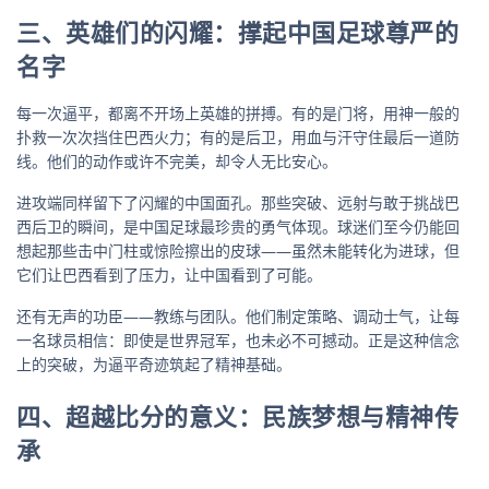
三、英雄们的闪耀：撑起中国足球尊严的
名字
每一次逼平，都离不开场上英雄的拼搏。有的是门将，用神一般的
扑救一次次挡住巴西火力；有的是后卫，用血与汗守住最后一道防
线。他们的动作或许不完美，却令人无比安心。
进攻端同样留下了闪耀的中国面孔。那些突破、远射与敢于挑战巴
西后卫的瞬间，是中国足球最珍贵的勇气体现。球迷们至今仍能回
想起那些击中门柱或惊险擦出的皮球——虽然未能转化为进球，但
它们让巴西看到了压力，让中国看到了可能。
还有无声的功臣——教练与团队。他们制定策略、调动士气，让每
一名球员相信：即使是世界冠军，也未必不可撼动。正是这种信念
上的突破，为逼平奇迹筑起了精神基础。
四、超越比分的意义：民族梦想与精神传
承