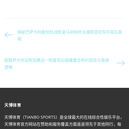
揭秘巴萨为何能轻松战胜皇马却始终无缘欧冠冠军的背后真
相
欧联杯为何设附加赛这一制度背后隐藏着怎样的竞技与晋级
逻辑
天博体育
天博体育（TIANBO SPORTS）是全球最大的在线综合性娱乐平台，
天博体育官方网站在赞助和服务覆盖方面遥遥领先于其他同行，每