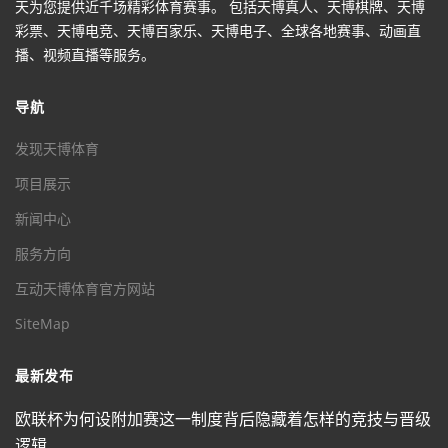
天为您提供近千场精彩体育赛事。 包括天博真人、天博棋牌、天博
彩票、天博电竞、天博百家乐、天博电子、全球各地赛事、动画直
播、视频直播等服务。
导航
发现天博体育
项目展示
新闻中心
服务方向
互动天博体育官方网站
SiteMap
最新发布
欧联杯为何设附加赛这一制度背后隐藏着怎样的竞技与晋级
逻辑