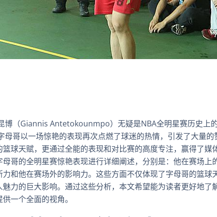
（Giannis Antetokounmpo）无疑是NBA全明星赛历
，字母哥以一场惊艳的表现再次点燃了球迷的热情，引发了大量的
的篮球天赋，更通过全能的表现和对比赛的高度专注，赢得了媒
字母哥的全明星赛惊艳表现进行详细阐述，分别是：他在赛场上
断力和他在赛场外的影响力。这些方面不仅体现了字母哥的篮球
人魅力的巨大影响。通过这些分析，本文希望能为读者更好地了
提供一个全面的视角。