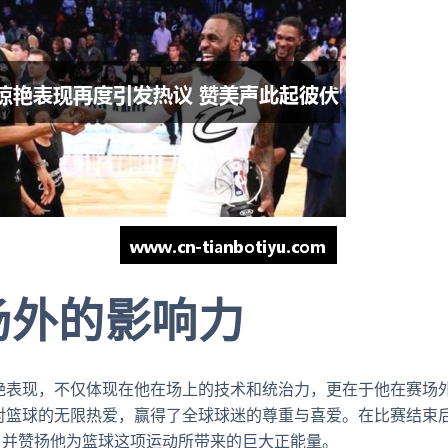
场外的影响力
艳表现，不仅体现在他在场上的技术和统治力，更在于他在赛场
对篮球的无限热爱，赢得了全球球迷的尊重与喜爱。在比赛结束
，并赞扬他为篮球这项运动所带来的巨大正能量。