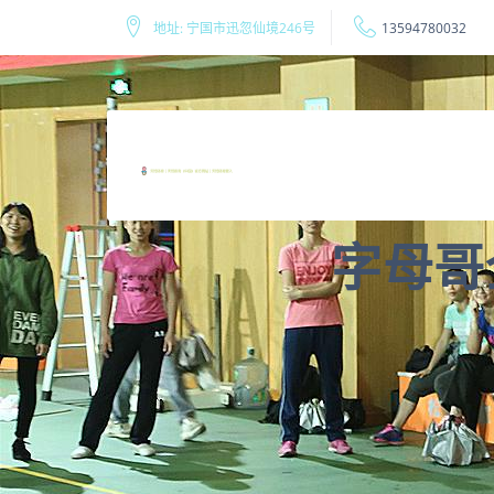
地址: 宁国市迅忽仙境246号
13594780032
字母哥