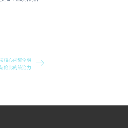
技核心闪耀全明
与伦比的统治力