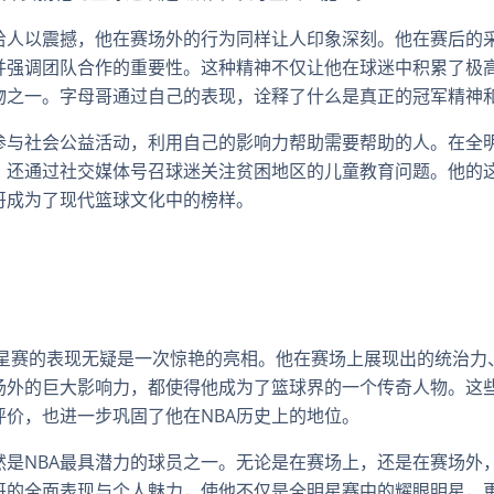
给人以震撼，他在赛场外的行为同样让人印象深刻。他在赛后的
并强调团队合作的重要性。这种精神不仅让他在球迷中积累了极
物之一。字母哥通过自己的表现，诠释了什么是真正的冠军精神
参与社会公益活动，利用自己的影响力帮助需要帮助的人。在全
，还通过社交媒体号召球迷关注贫困地区的儿童教育问题。他的
哥成为了现代篮球文化中的榜样。
明星赛的表现无疑是一次惊艳的亮相。他在赛场上展现出的统治力
场外的巨大影响力，都使得他成为了篮球界的一个传奇人物。这
评价，也进一步巩固了他在NBA历史上的地位。
然是NBA最具潜力的球员之一。无论是在赛场上，还是在赛场外
哥的全面表现与个人魅力，使他不仅是全明星赛中的耀眼明星，