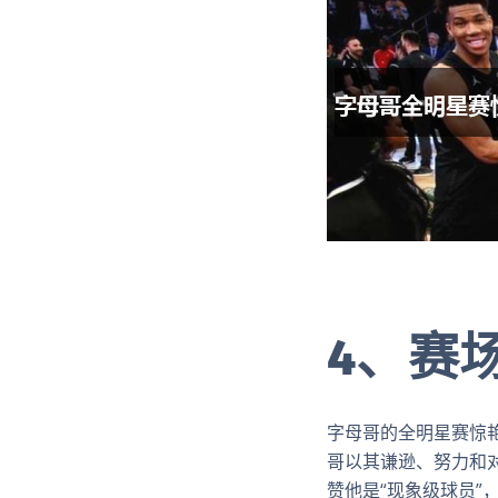
4、赛
字母哥的全明星赛惊
哥以其谦逊、努力和
赞他是“现象级球员”