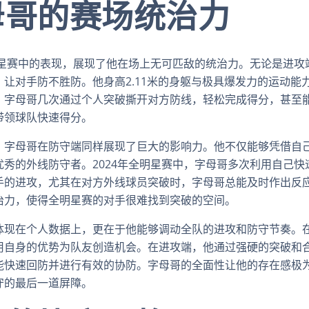
母哥的赛场统治力
明星赛中的表现，展现了他在场上无可匹敌的统治力。无论是进攻
让对手防不胜防。他身高2.11米的身躯与极具爆发力的运动能
，字母哥几次通过个人突破撕开对方防线，轻松完成得分，甚至
带领球队快速得分。
，字母哥在防守端同样展现了巨大的影响力。他不仅能够凭借自
秀的外线防守者。2024年全明星赛中，字母哥多次利用自己快
手的进攻，尤其在对方外线球员突破时，字母哥总能及时作出反
治力，使得全明星赛的对手很难找到突破的空间。
体现在个人数据上，更在于他能够调动全队的进攻和防守节奏。
用自身的优势为队友创造机会。在进攻端，他通过强硬的突破和
能快速回防并进行有效的协防。字母哥的全面性让他的存在感极
守的最后一道屏障。