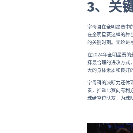
3、关
字母哥在全明星赛中
在全明星赛这样的舞
的关键时刻。无论是
在2024年全明星赛
择最合理的进攻方式
大的身体素质和良好
字母哥的决断力还体
奏，推动比赛向有利
球给空位队友，为球