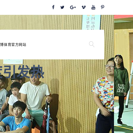
天博体育官方网站
度引发热