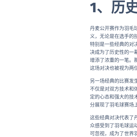
1、历
丹麦公开赛作为羽毛
义，无论是在选手的
特别是一些经典的对决
决成为了历史性的一
增添了浓重的一笔。
这场对决也被视为两
另一场经典的比赛发生
不仅是对双方技术和
定的心态和强大的技
分展现了羽毛球赛场
这些经典对决代表了
众感受到了羽毛球运
可忽视，成为了世界