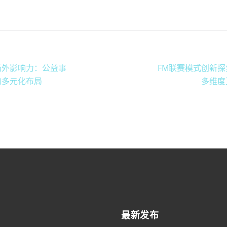
场外影响力：公益事
FM联赛模式创新
的多元化布局
多维度
最新发布