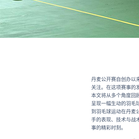
丹麦公开赛自创办以
关注。在这项赛事的
本文将从多个角度回
呈现一幅生动的羽毛
到羽毛球运动在丹麦
手的表现、技术与战
事的精彩时刻。