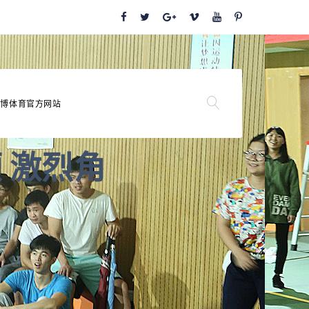
天博体育官方网站
 激烈角