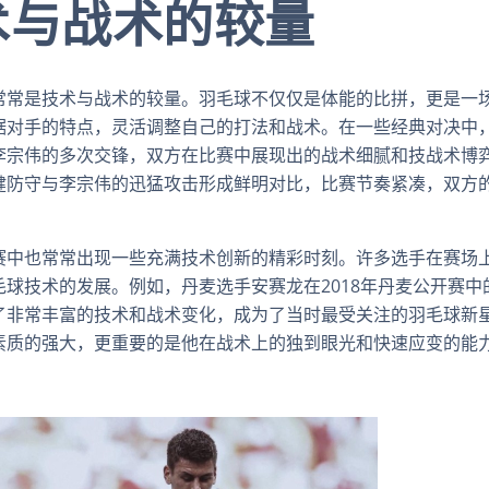
术与战术的较量
常常是技术与战术的较量。羽毛球不仅仅是体能的比拼，更是一
据对手的特点，灵活调整自己的打法和战术。在一些经典对决中
李宗伟的多次交锋，双方在比赛中展现出的战术细腻和技战术博
健防守与李宗伟的迅猛攻击形成鲜明对比，比赛节奏紧凑，双方
赛中也常常出现一些充满技术创新的精彩时刻。许多选手在赛场
球技术的发展。例如，丹麦选手安赛龙在2018年丹麦公开赛中
了非常丰富的技术和战术变化，成为了当时最受关注的羽毛球新
素质的强大，更重要的是他在战术上的独到眼光和快速应变的能