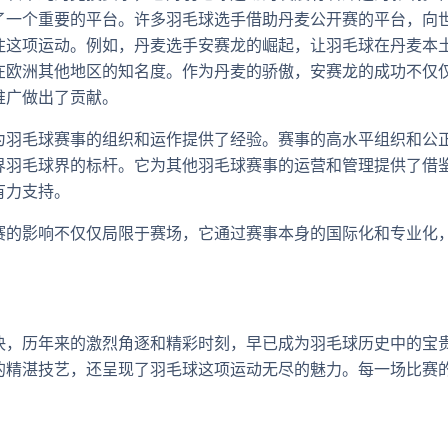
了一个重要的平台。许多羽毛球选手借助丹麦公开赛的平台，向
注这项运动。例如，丹麦选手安赛龙的崛起，让羽毛球在丹麦本
在欧洲其他地区的知名度。作为丹麦的骄傲，安赛龙的成功不仅
推广做出了贡献。
为羽毛球赛事的组织和运作提供了经验。赛事的高水平组织和公
界羽毛球界的标杆。它为其他羽毛球赛事的运营和管理提供了借
有力支持。
赛的影响不仅仅局限于赛场，它通过赛事本身的国际化和专业化
。
决，历年来的激烈角逐和精彩时刻，早已成为羽毛球历史中的宝
的精湛技艺，还呈现了羽毛球这项运动无尽的魅力。每一场比赛