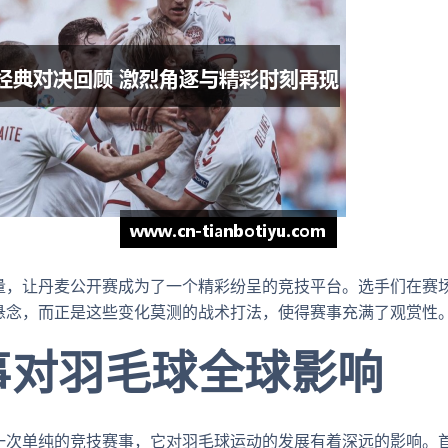
量，让丹麦公开赛成为了一个精彩纷呈的竞技平台。选手们在赛
悬念，而正是这些变化莫测的战术打法，使得赛事充满了观赏性
事对羽毛球全球影响
一次单纯的竞技赛事，它对羽毛球运动的发展有着深远的影响。