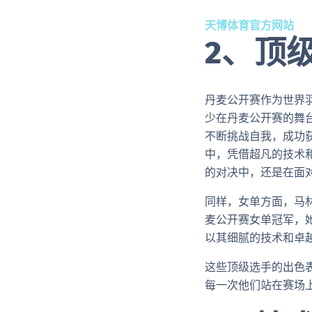
天博体育官方网站
2、顶
丹麦公开赛作为世界
少在丹麦公开赛的舞
不断挑战自我，成功
中，凭借超凡的技术
的对决中，还是在面
同样，女单方面，马
麦公开赛女单冠军，
以其细腻的技术和卓
这些顶级选手的出色
每一次他们站在赛场