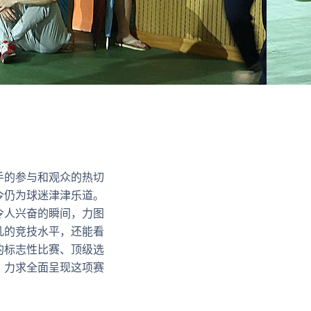
手的参与和观众的热切
今仍为球迷津津乐道。
令人兴奋的瞬间，力图
凡的竞技水平，还能看
的标志性比赛、顶级选
，力求全面呈现这项赛