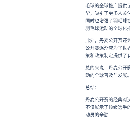
毛球的全球推广提供
华，吸引了更多人关
同时也增强了羽毛球
羽毛球运动的全球化
此外，丹麦公开赛还
公开赛逐渐成为了世
策和政策制定提供了
总的来说，丹麦公开
动的全球普及与发展
总结：
丹麦公开赛的经典对
不仅展示了顶级选手
动员的辛勤