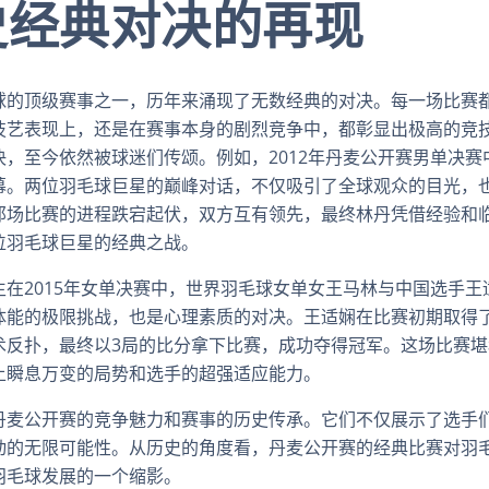
史经典对决的再现
球的顶级赛事之一，历年来涌现了无数经典的对决。每一场比赛
技艺表现上，还是在赛事本身的剧烈竞争中，都彰显出极高的竞
，至今依然被球迷们传颂。例如，2012年丹麦公开赛男单决赛
幕。两位羽毛球巨星的巅峰对话，不仅吸引了全球观众的目光，
那场比赛的进程跌宕起伏，双方互有领先，最终林丹凭借经验和
位羽毛球巨星的经典之战。
在2015年女单决赛中，世界羽毛球女单女王马林与中国选手王
体能的极限挑战，也是心理素质的对决。王适娴在比赛初期取得
术反扑，最终以3局的比分拿下比赛，成功夺得冠军。这场比赛
上瞬息万变的局势和选手的超强适应能力。
丹麦公开赛的竞争魅力和赛事的历史传承。它们不仅展示了选手
动的无限可能性。从历史的角度看，丹麦公开赛的经典比赛对羽
羽毛球发展的一个缩影。