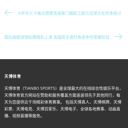
卡萨布兰卡维达德摩洛哥豪门崛起之路与足球文化传承探讨
国际曲棍球锦标赛精彩上演 各国高手激烈角逐争夺荣耀桂冠
天博体育
天博体育（TIANBO SPORTS）是全球最大的在线综合性娱乐平台，
天博体育官方网站在赞助和服务覆盖方面遥遥领先于其他同行，每
天为您提供近千场精彩体育赛事。 包括天博真人、天博棋牌、天博
彩票、天博电竞、天博百家乐、天博电子、全球各地赛事、动画直
播、视频直播等服务。