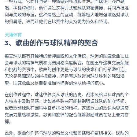
一种方式，它同样也是一种情感的释放和宣泄。当球迷们齐声高
唱、挥舞旗帜时，他们通过这种方式和球队紧密连接，共同承担胜
利与失败的命运。这种情感上的互动，能够极大地增强球迷对球队
的归属感，进而让他们在比赛中的支持更为持久和坚韧。
天博体育
3、歌曲创作与球队精神的契合
每支球队都有其独特的精神面貌和文化传统，球迷的助威歌曲往往
会与球队的精神气质和比赛风格高度契合。在国王杯这样充满荣耀
和挑战的赛事中，歌曲的创作更是与球队的使命和目标紧密相连。
无论是强调球队的拼搏精神，还是表达球迷对球队胜利的强烈渴
望，助威歌曲总是能够准确地捕捉到球队精神的核心。
在创作过程中，球迷往往会从球队的历史、战术风格以及球员的个
人特点中汲取灵感。比如某些歌曲可能特别强调球队的防守坚韧，
或者歌颂球队在困境中奋勇拼搏的精神。这些歌曲的歌词内容通常
充满力量感和激情，歌词和旋律的配合能够激励球员在场上奋力拼
搏。
此外，歌曲创作还与球队的粉丝文化和团结精神密切相关。球队的