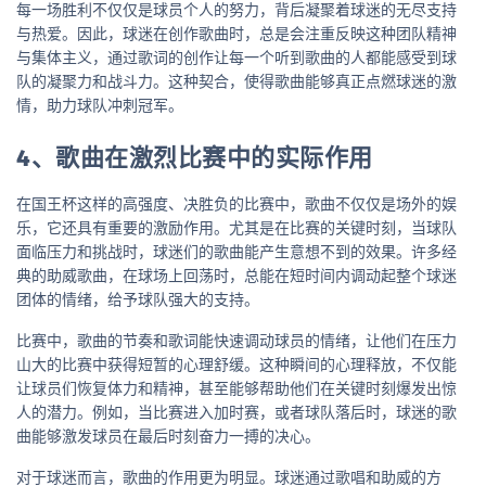
每一场胜利不仅仅是球员个人的努力，背后凝聚着球迷的无尽支持
与热爱。因此，球迷在创作歌曲时，总是会注重反映这种团队精神
与集体主义，通过歌词的创作让每一个听到歌曲的人都能感受到球
队的凝聚力和战斗力。这种契合，使得歌曲能够真正点燃球迷的激
情，助力球队冲刺冠军。
4、歌曲在激烈比赛中的实际作用
在国王杯这样的高强度、决胜负的比赛中，歌曲不仅仅是场外的娱
乐，它还具有重要的激励作用。尤其是在比赛的关键时刻，当球队
面临压力和挑战时，球迷们的歌曲能产生意想不到的效果。许多经
典的助威歌曲，在球场上回荡时，总能在短时间内调动起整个球迷
团体的情绪，给予球队强大的支持。
比赛中，歌曲的节奏和歌词能快速调动球员的情绪，让他们在压力
山大的比赛中获得短暂的心理舒缓。这种瞬间的心理释放，不仅能
让球员们恢复体力和精神，甚至能够帮助他们在关键时刻爆发出惊
人的潜力。例如，当比赛进入加时赛，或者球队落后时，球迷的歌
曲能够激发球员在最后时刻奋力一搏的决心。
对于球迷而言，歌曲的作用更为明显。球迷通过歌唱和助威的方