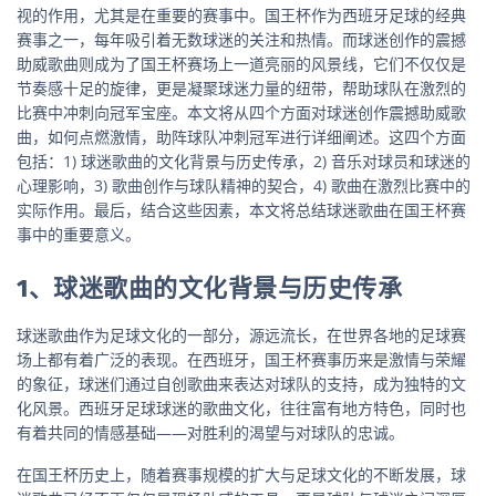
视的作用，尤其是在重要的赛事中。国王杯作为西班牙足球的经典
赛事之一，每年吸引着无数球迷的关注和热情。而球迷创作的震撼
助威歌曲则成为了国王杯赛场上一道亮丽的风景线，它们不仅仅是
节奏感十足的旋律，更是凝聚球迷力量的纽带，帮助球队在激烈的
比赛中冲刺向冠军宝座。本文将从四个方面对球迷创作震撼助威歌
曲，如何点燃激情，助阵球队冲刺冠军进行详细阐述。这四个方面
包括：1) 球迷歌曲的文化背景与历史传承，2) 音乐对球员和球迷的
心理影响，3) 歌曲创作与球队精神的契合，4) 歌曲在激烈比赛中的
实际作用。最后，结合这些因素，本文将总结球迷歌曲在国王杯赛
事中的重要意义。
1、球迷歌曲的文化背景与历史传承
球迷歌曲作为足球文化的一部分，源远流长，在世界各地的足球赛
场上都有着广泛的表现。在西班牙，国王杯赛事历来是激情与荣耀
的象征，球迷们通过自创歌曲来表达对球队的支持，成为独特的文
化风景。西班牙足球球迷的歌曲文化，往往富有地方特色，同时也
有着共同的情感基础——对胜利的渴望与对球队的忠诚。
在国王杯历史上，随着赛事规模的扩大与足球文化的不断发展，球