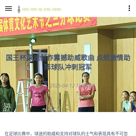
国王杯球迷创作震撼助威歌曲 点燃激情助
阵球队冲刺冠军
2025-04-12 15:04:53
在足球比赛中，球迷的助威和支持对球队的士气和表现具有不可忽