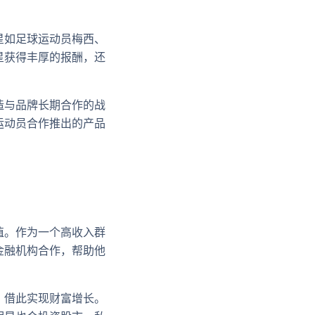
星如足球运动员梅西、
星获得丰厚的报酬，还
造与品牌长期合作的战
运动员合作推出的产品
值。作为一个高收入群
金融机构合作，帮助他
，借此实现财富增长。