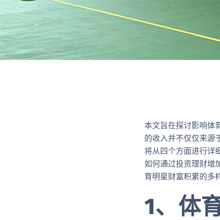
本文旨在探讨影响体
的收入并不仅仅来源
将从四个方面进行详
如何通过投资理财增
育明星财富积累的多
1、体