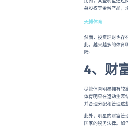
比如，某些明星通过
募股权等金融产品，
天博体育
然而，投资理财也存
此，越来越多的体育
险。
4、财
尽管体育明星拥有较
体育明星在运动生涯
并合理分配和管理这
此外，明星的财富管
国家的税务法律。如