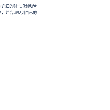
定详细的财富规划和管
失，并合理规划自己的