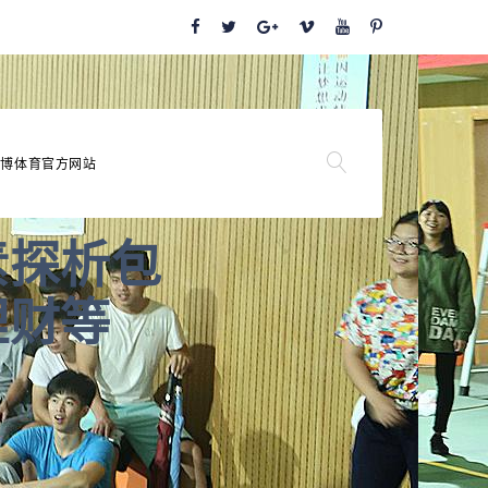
天博体育官方网站
素探析包
理财等