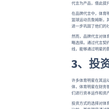
代言为产品，借此提
在品牌代言中，体育
篮球运动员詹姆斯，
进一步巩固了他们的
然而，品牌代言对体
略选择。通过代言契
线，能够通过明星的
3、投
许多体育明星在其运
体，体育明星在财务
们进行资本运作和资
投资方式的选择对体