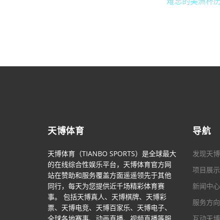
难忘的美洲杯
天博体育
导航
天博体育（TIANBO SPORTS）是全球最大
发现天博
的在线综合性娱乐平台，天博体育官方网
项目展示
站在赞助和服务覆盖方面遥遥领先于其他
同行，每天为您提供近千场精彩体育赛
新闻中心
事。 包括天博真人、天博棋牌、天博彩
服务方向
票、天博电竞、天博百家乐、天博电子、
全球各地赛事、动画直播、视频直播等服
互动天博