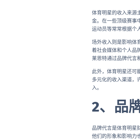
体育明星的收入来源
金。在一些顶级赛事
运动员等常常根据个
场外收入则是影响体
着社会媒体和个人品
莱恩特通过品牌代言
此外，体育明星还可
多元化的收入渠道，
入。
2、品
品牌代言是体育明星
他们的形象和影响力