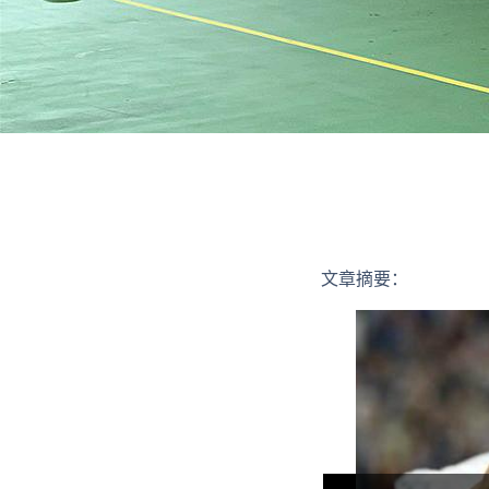
文章摘要：