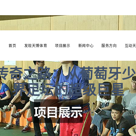
首页
发现天博体育
项目展示
新闻中心
服务方向
互动
传奇之路：从葡萄牙
界足坛的超级巨星
2025-05-04 11:42:06