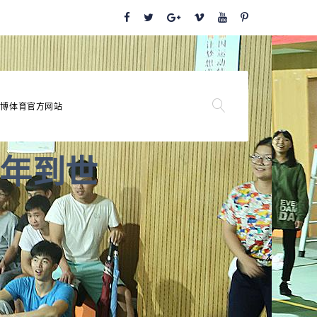
天博体育官方网站
少年到世