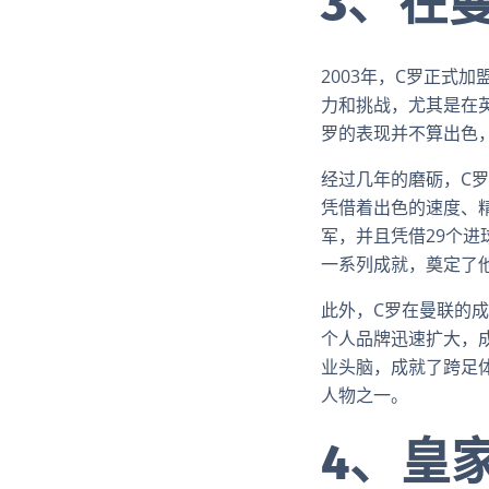
3、在
2003年，C罗正式
力和挑战，尤其是在
罗的表现并不算出色
经过几年的磨砺，C罗
凭借着出色的速度、精
军，并且凭借29个
一系列成就，奠定了
此外，C罗在曼联的
个人品牌迅速扩大，
业头脑，成就了跨足
人物之一。
4、皇