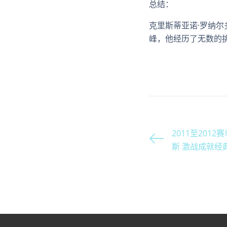
总结：
克里斯蒂亚诺·罗纳
峰，他经历了无数的
2011至201
斯 激战成就经