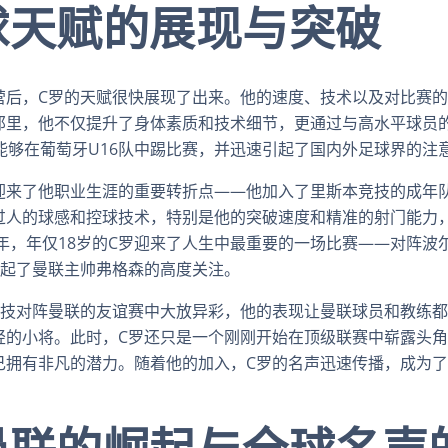
球天赋的展现与突破
营后，C罗的天赋很快展现了出来。他的速度、技术以及对比赛
那里，他不仅提升了身体素质和技术细节，更通过与高水平球员
能够在葡萄牙U16队中踢比赛，并迅速引起了国内外足球界的注
C罗迎来了他职业生涯的重要转折点——他加入了里斯本竞技的成年
过人的球感和控球技术，特别是他的突破速度和精准的射门能力
3年，年仅18岁的C罗迎来了人生中最重要的一场比赛——对阵波
引起了曼联主帅弗格森的高度关注。
竞技对阵曼联的友谊赛中大放异彩，他的表现让曼联球员和教练
轻的小将。此时，C罗还只是一个刚刚开始在顶级联赛中崭露头
己拥有非凡的潜力。随着他的加入，C罗的名声迅速传播，成为