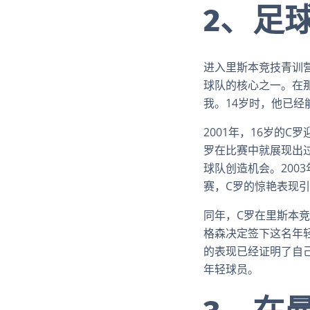
2、足
进入里斯本竞技青训
球队的核心之一。在
我。14岁时，他已经
2001年，16岁的
罗在比赛中就展现出
球队创造机会。200
赛，C罗的惊艳表现
同年，C罗在里斯本
格森决定签下这名年
的表现已经证明了自
年轻球员。