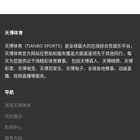
天博体育
天博体育（TIANBO SPORTS）是全球最大的在线综合性娱乐平台，
天博体育官方网站在赞助和服务覆盖方面遥遥领先于其他同行，每
天为您提供近千场精彩体育赛事。 包括天博真人、天博棋牌、天博
彩票、天博电竞、天博百家乐、天博电子、全球各地赛事、动画直
播、视频直播等服务。
导航
发现天博体育
项目展示
新闻中心
服务方向