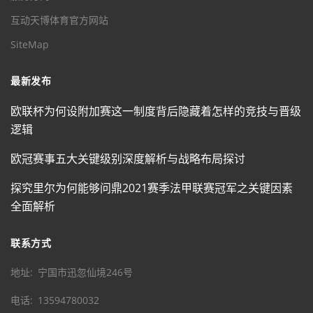
互动天博体育官方网站
SiteMap
最新发布
欧联杯为何设附加赛这一制度背后隐藏着怎样的竞技与晋级
逻辑
欧冠赛事五大关键级别深度解析与战略布局探讨
探究里尔为何能够问鼎2021赛季法甲联赛冠军之关键因素
全面解析
联系方式
地址
宁国市迅忽仙境246号
电话
13594780032