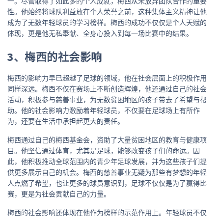
一。尽管取得了如此多的个人成就，梅西从未放弃团队合作的重要
性。他始终将球队利益放在个人荣誉之前，这种集体主义精神让他
成为了无数年轻球员的学习榜样。梅西的成功不仅仅是个人天赋的
体现，更是他无私奉献、全身心投入到每一场比赛中的结果。
3、梅西的社会影响
梅西的影响力早已超越了足球的领域，他在社会层面上的积极作用
同样深远。梅西不仅在赛场上不断创造辉煌，他还通过自己的社会
活动，积极参与慈善事业，为无数贫困地区的孩子带去了希望与帮
助。他的社会影响力激励着年轻球员，不仅要在足球场上有所作
为，还要在生活中承担起更大的责任。
梅西通过自己的梅西基金会，资助了大量贫困地区的教育与健康项
目。他坚信通过体育，尤其是足球，能够改变孩子们的命运。因
此，他积极推动全球范围内的青少年足球发展，并为这些孩子们提
供更多展示自己的机会。梅西的慈善事业无疑为那些有梦想的年轻
人点燃了希望，也让更多的球员意识到，足球不仅仅是为了赢得比
赛，更是为社会贡献自己的力量。
梅西的社会影响还体现在他作为榜样的示范作用上。年轻球员不仅