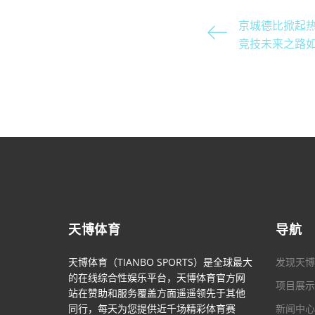
京城德比掀起热
竞技未来之路
天博体育
导航
天博体育（TIANBO SPORTS）是全球最大
发现天博
的在线综合性娱乐平台，天博体育官方网
项目展示
站在赞助和服务覆盖方面遥遥领先于其他
同行，每天为您提供近千场精彩体育赛
新闻中心