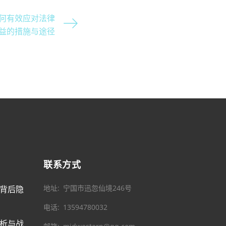
何有效应对法律
益的措施与途径
联系方式
地址
宁国市迅忽仙境246号
背后隐
电话
13594780032
析与战