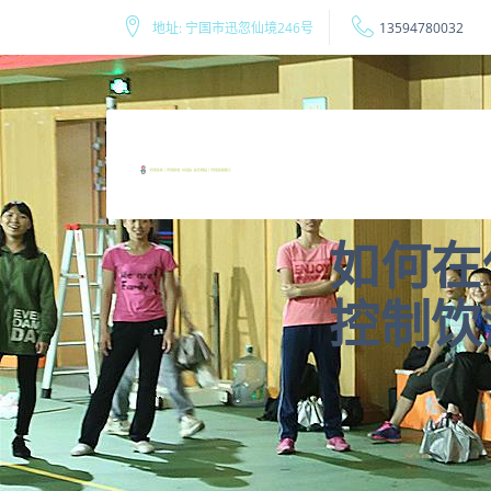
地址: 宁国市迅忽仙境246号
13594780032
如何在
控制饮