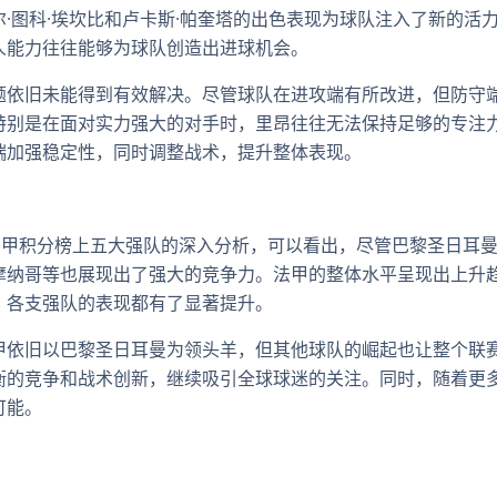
·图科·埃坎比和卢卡斯·帕奎塔的出色表现为球队注入了新的活
人能力往往能够为球队创造出进球机会。
题依旧未能得到有效解决。尽管球队在进攻端有所改进，但防守
特别是在面对实力强大的对手时，里昂往往无法保持足够的专注
端加强稳定性，同时调整战术，提升整体表现。
赛季法甲积分榜上五大强队的深入分析，可以看出，尽管巴黎圣日耳
摩纳哥等也展现出了强大的竞争力。法甲的整体水平呈现出上升
，各支强队的表现都有了显著提升。
甲依旧以巴黎圣日耳曼为领头羊，但其他球队的崛起也让整个联
衡的竞争和战术创新，继续吸引全球球迷的关注。同时，随着更
可能。