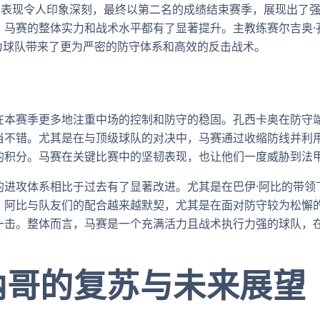
赛季的表现令人印象深刻，最终以第二名的成绩结束赛季，展现出了
马赛的整体实力和战术水平都有了显著提升。主教练赛尔吉奥·孔西
的加入为球队带来了更为严密的防守体系和高效的反击战术。
在本赛季更多地注重中场的控制和防守的稳固。孔西卡奥在防守
当不错。尤其是在与顶级球队的对决中，马赛通过收缩防线并利
的积分。马赛在关键比赛中的坚韧表现，也让他们一度威胁到法
的进攻体系相比于过去有了显著改进。尤其是在巴伊·阿比的带领
。阿比与队友们的配合越来越默契，尤其是在面对防守较为松懈
一击。整体而言，马赛是一个充满活力且战术执行力强的球队，
纳哥的复苏与未来展望