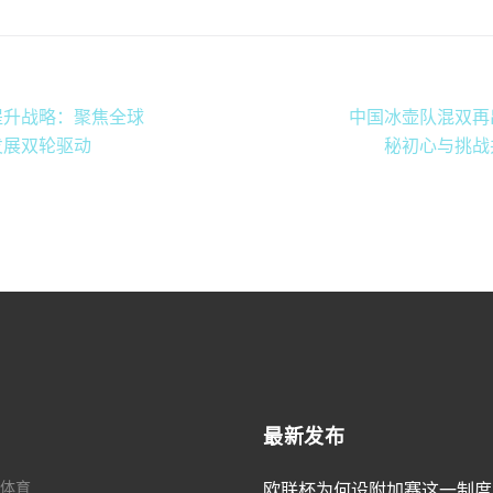
提升战略：聚焦全球
中国冰壶队混双再
发展双轮驱动
秘初心与挑战
最新发布
体育
欧联杯为何设附加赛这一制度