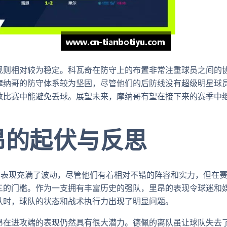
现则相对较为稳定。科瓦奇在防守上的布置非常注重球员之间的
摩纳哥的防守体系较为坚固，尽管他们的后防线没有超级明星球
数比赛中能避免丢球。展望未来，摩纳哥有望在接下来的赛季中
昂的起伏与反思
赛季的表现充满了波动，尽管他们有着相对不错的阵容和实力，但在
三的门槛。作为一支拥有丰富历史的强队，里昂的表现令球迷和
队时，球队的状态和战术执行力出现了明显问题。
昂在进攻端的表现仍然具有很大潜力。德佩的离队虽让球队失去