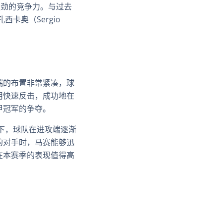
强劲的竞争力。与过去
卡奥（Sergio
端的布置非常紧凑，球
用快速反击，成功地在
甲冠军的争夺。
下，球队在进攻端逐渐
的对手时，马赛能够迅
在本赛季的表现值得高