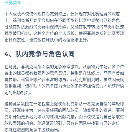
天博体育
个人成长不仅仅体现在心态调整上，还体现在对比赛理解的深度
上。菲利克斯开始学会如何在不同类型的比赛中调整自己的角色，
既能在对抗激烈的比赛中保持冷静，又能在攻守转换的节奏中迅速
找到破门机会。这种全方位的个人成长，使得菲利克斯的比赛表现
更具稳定性，也使他在球队中的地位逐渐上升。
4、队内竞争与角色认同
在马竞，菲利克斯所面临的竞争非常激烈。从前锋到中场，各个位
置上的球员都有着强烈的竞争意识，特别是在锋线上，马竞有着如
莫拉塔、科雷亚等经验丰富的球员。菲利克斯刚到时，虽然因天赋
受到重视，但在队内的竞争压力也让他不得不加倍努力才能获得稳
定的出场机会。
这种竞争氛围在一定程度上促使菲利克斯从一名充满自信的年轻球
员，逐渐转变为一名有责任感的团队球员。随着赛季的推进，菲利
克斯开始更多地为球队的胜利贡献力量，而不仅仅是为自己争取进
球和表现的机会。他逐渐意识到，只有在团队中找到自己的定位，
才能在激烈的竞争中脱颖而出。