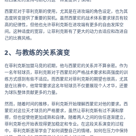
西蒙尼对于菲利克斯的使用，尤其是在进攻端的角色设定，也为其
态度转变提供了重要的契机。虽然西蒙尼的战术体系要求球员有较
高的纪律性，但他也允许菲利克斯在进攻端有更多的自由发挥空
间。这种适度的宽容，让菲利克斯有了更大的动力去适应和改进自
己的比赛风格。
2、与教练的关系演变
在菲利克斯加盟马竞的初期，他与西蒙尼的关系并不算亲密。作为
一名年轻球员，菲利克斯对于西蒙尼的严格战术要求和高强度的训
练方式感到有些不适应。而西蒙尼对菲利克斯的期望也很高，尤其
是在比赛中，他常常要求这名年轻球员不仅要展现个人才华，还要
为球队整体贡献更多的力量。
然而，随着时间的推移，菲利克斯开始理解西蒙尼对他的要求。西
蒙尼对这位天才球员的严格要求，虽然让菲利克斯有过不满和摩
擦，但也促使他更加成熟和自律。随着两人之间的信任逐渐建立，
菲利克斯也开始表现得更加稳定和专业。在这段关系演变的过程
中，菲利克斯逐渐学会了如何调整自己的情绪，如何在压力中保持