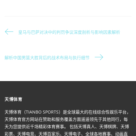
皇马与巴萨对决中的判罚争议深度剖析与影响因素解析
解析中国男篮大胜背后的战术布局与执行细节
天博体育
天博体育（TIANBO SPORTS）是全球最大的在线综合性娱乐平台，
天博体育官方网站在赞助和服务覆盖方面遥遥领先于其他同行，每
天为您提供近千场精彩体育赛事。 包括天博真人、天博棋牌、天博
彩票、天博电竞、天博百家乐、天博电子、全球各地赛事、动画直