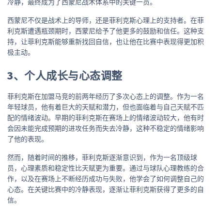
冷静，最终成为了西蒙尼战术体系中的关键一员。
西蒙尼不仅是战术上的导师，还是菲利克斯心理上的支持者。在菲
利克斯遭遇瓶颈期时，西蒙尼给予了他更多的鼓励和信任。这种支
持，让菲利克斯能够重新找回自信，也让他在比赛中表现得更加积
极主动。
3、个人成长与心态调整
菲利克斯在加盟马竞的前两年经历了多次心态上的调整。作为一名
年轻球员，他有着巨大的天赋和潜力，但也面临着与自己天赋不匹
配的情绪波动。早期的菲利克斯在赛场上的情绪波动较大，他有时
会因未能完成预期的进攻任务而失去冷静，这种不稳定的情绪影响
了他的表现。
然而，随着时间的推移，菲利克斯逐渐意识到，作为一名顶级球
员，心理素质和稳定性比天赋更为重要。通过与球队心理教练的合
作，以及在赛场上不断经历成功与失败，他学会了如何调整自己的
心态。在关键比赛中的冷静表现，逐渐让菲利克斯获得了更多的自
信。