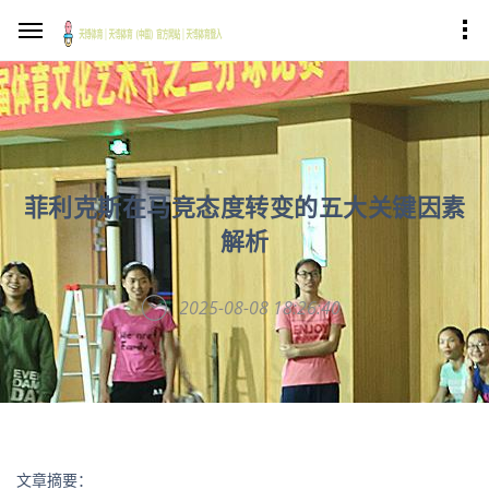
菲利克斯在马竞态度转变的五大关键因素
解析
2025-08-08 18:26:40
文章摘要：