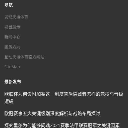
导航
发现天博体育
项目展示
新闻中心
服务方向
互动天博体育官方网站
SiteMap
最新发布
欧联杯为何设附加赛这一制度背后隐藏着怎样的竞技与晋级
逻辑
欧冠赛事五大关键级别深度解析与战略布局探讨
探究里尔为何能够问鼎2021赛季法甲联赛冠军之关键因素