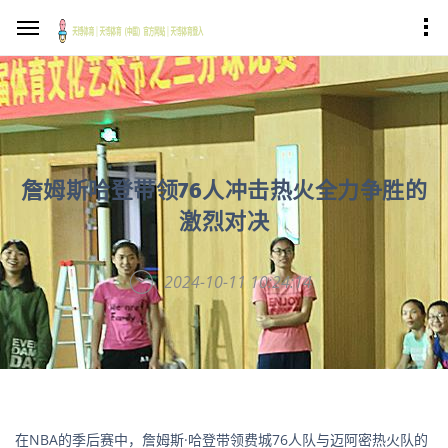
詹姆斯哈登带领76人冲击热火全力争胜的
激烈对决
2024-10-11 10:24:14
在NBA的季后赛中，詹姆斯·哈登带领费城76人队与迈阿密热火队的