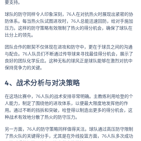
要支持。
球队的防守同样令人印象深刻，76人在对抗热火时展现出紧密的协
防体系。每当热火队试图进攻时，76人总能迅速回防，给对手施加
压力。这样的防守策略有效限制了热火的得分机会，确保了球队在
比分上的领先。
团队合作的默契不仅体现在进攻和防守中，更在于球员之间的沟通
与配合。76人队员们不断通过传导球来寻找最佳得分机会，展示了
良好的团队化学反应。这种无私的球风正是球队能够在激烈对抗中
保持竞争力的关键。
4、战术分析与对决策略
在这场比赛中，76人队的战术安排非常明确。主教练利用哈登的个
人能力，制定了围绕他的进攻体系，以便最大限度地发挥他的作
用。通过不断的挡拆和突破，哈登得以制造出更多的得分机会，这
种战术有效地分散了热火的防守压力。
另一方面，76人的防守策略同样值得关注。球队通过高压防守限制
了热火队的关键得分手，尤其是在外线投篮方面，76人队多次成功