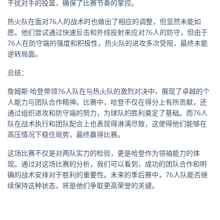
干扰对手的投篮，确保了比赛节奏的掌控。
热火队在面对76人的战术时也做出了相应的调整，但显然未能如
愿。他们尝试通过快速反击和外线投射来应对76人的防守，但由于
76人在防守端的强度和积极性，热火队的进攻多次受阻，最终未能
逆转局面。
总结：
詹姆斯·哈登带领76人队在与热火队的激烈对决中，展现了卓越的个
人能力与团队合作精神。比赛中，哈登不仅在得分上有所贡献，还
通过组织进攻和防守端的努力，为球队的胜利奠定了基础。而76人
队在战术执行和团队配合上也表现得淋漓尽致，这使得他们能够在
高压情况下稳住局势，最终赢得比赛。
这场比赛不仅是对两队实力的检验，更是哈登作为领袖能力的体
现。通过对这场比赛的分析，我们可以看到，成功的团队合作和明
确的战术安排对于胜利的重要性。未来的季后赛中，76人队能否继
续保持这种状态，将是他们争取更高荣誉的关键。