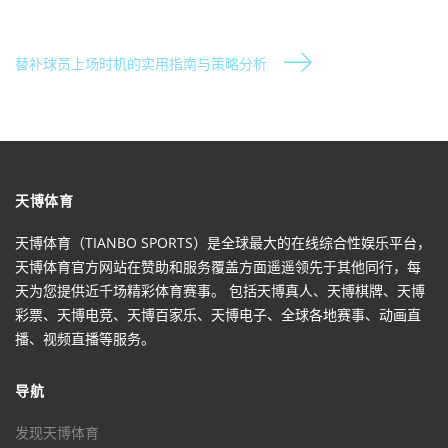
替补球员上场时机的实用指南与策略分析
天博体育
天博体育（TIANBO SPORTS）是全球最大的在线综合性娱乐平台，
天博体育官方网站在赞助和服务覆盖方面遥遥领先于其他同行，每
天为您提供近千场精彩体育赛事。 包括天博真人、天博棋牌、天博
彩票、天博电竞、天博百家乐、天博电子、全球各地赛事、动画直
播、视频直播等服务。
导航
发现天博体育