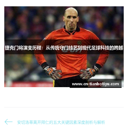
安切洛蒂离开拜仁的五大关键因素深度剖析与解析