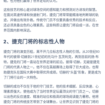
础，也为他们赢得了世界足坛的认可。
这些技艺的核心是对球场空间的感知能力和预测对方进攻的智慧。
在面对高速传球和快速射门时，捷克门将常常能精准地判断球的轨
迹，并做出有效扑救。传统守门员不仅要具备优秀的技术和反应，
还必须具备出色的心理素质。这些特质让捷克门将自成一派，在世
界范围内影响深远。
2、捷克门将的标志性人物
捷克门将的演变历程，离不开几位标志性人物的引领。从20世纪80
年代的彼得·切赫到21世纪初的托马什·瓦茨利克，再到目前的扬·布
特，捷克的门将一直站在世界足球的前沿。彼得·切赫，无疑是捷克
门将的代表人物之一。他不仅在英超赛场上取得了巨大成功，也帮
助捷克队在国际大赛中取得优异成绩。切赫的“头盔”形象，更是成为
了门将行业的一大特色。
切赫的成功不仅在于他的守门技艺，他的技术细腻、反应快速、心
理素质强大，使他成为了当时世界足坛最顶尖的守门员之一。切赫
以出色的反应速度、精准的站位和极高的球场阅读能力著称。他将
捷克门将的传统技艺带到了全球舞台，让世界见识到了捷克门将的