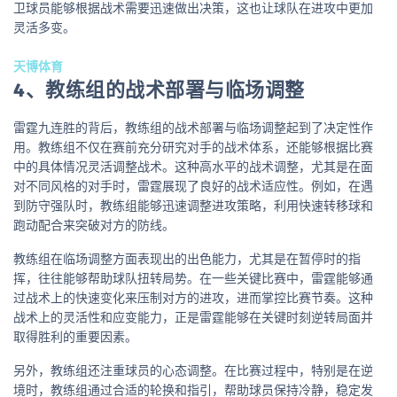
卫球员能够根据战术需要迅速做出决策，这也让球队在进攻中更加
灵活多变。
天博体育
4、教练组的战术部署与临场调整
雷霆九连胜的背后，教练组的战术部署与临场调整起到了决定性作
用。教练组不仅在赛前充分研究对手的战术体系，还能够根据比赛
中的具体情况灵活调整战术。这种高水平的战术调整，尤其是在面
对不同风格的对手时，雷霆展现了良好的战术适应性。例如，在遇
到防守强队时，教练组能够迅速调整进攻策略，利用快速转移球和
跑动配合来突破对方的防线。
教练组在临场调整方面表现出的出色能力，尤其是在暂停时的指
挥，往往能够帮助球队扭转局势。在一些关键比赛中，雷霆能够通
过战术上的快速变化来压制对方的进攻，进而掌控比赛节奏。这种
战术上的灵活性和应变能力，正是雷霆能够在关键时刻逆转局面并
取得胜利的重要因素。
另外，教练组还注重球员的心态调整。在比赛过程中，特别是在逆
境时，教练组通过合适的轮换和指引，帮助球员保持冷静，稳定发