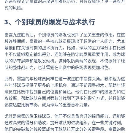
的进攻模式让雷霆的进攻更加难以防范，且有效减轻了单一进攻方
式的风险。
3、个别球员的爆发与战术执行
雷霆九连胜背后，个别球员的爆发也发挥了至关重要的作用。在这
段连胜期间，雷霆的一些核心球员展现出了超常的个人能力，尤其
是他们在关键时刻的战术执行力。比如，球队的主力得分手在比赛
中不仅能够稳定输出得分，还能够在防守端发挥重要作用，成为球
队的防守屏障和进攻发动机。这种攻防两端的表现，不仅提升了球
队的整体战斗力，也让雷霆在比赛中的临场表现更加出色。
此外，雷霆的年轻球员同样在这一波连胜中崭露头角。教练组为这
些年轻球员提供了更多的上场机会，通过不断调整战术，帮助年轻
球员在比赛中找到自己的位置和角色。他们在比赛中的爆发力和进
攻效率，帮助球队在面对强敌时找到了更多的得分方式，并且能够
迅速适应比赛节奏，成为球队的重要替补力量。
尤其是雷霆的后卫线球员，他们不仅具备良好的控场能力，还能够
通过高效的得分和助攻，提升球队的进攻组织。在一些关键时刻，
他们的突破和外线投篮成为了球队拉开比分的关键手段。雷霆的后