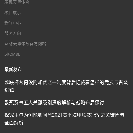
发现天博体育
项目展示
新闻中心
服务方向
互动天博体育官方网站
SiteMap
最新发布
欧联杯为何设附加赛这一制度背后隐藏着怎样的竞技与晋级
逻辑
欧冠赛事五大关键级别深度解析与战略布局探讨
探究里尔为何能够问鼎2021赛季法甲联赛冠军之关键因素
全面解析