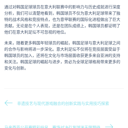
通过对韩国足球球员在意大利联赛中的影响力与历史成就进行深度
分析，我们可以清楚地看到，韩国球员不仅为意大利足球带来了独
特的战术风格和竞技特点，也为意甲联赛的国际化进程做出了巨大
贡献。无论是在个人表现，还是在团队成绩上，韩国球员都证明了
他们在意大利足坛不可忽视的地位。
未来，随着更多韩国年轻球员的崛起，韩国足球与意大利足球之间
的合作与影响将进一步深化。意大利足坛不仅将在竞技层面受益于
韩国球员的加入，还将在文化与市场层面收获更多来自亚洲的支持
和关注。韩国足球的崛起与进步，势必为全球足球格局带来更多的
变化与创新。
非遗技艺与现代游戏融合的创新实践与实用技巧探索
马来西亚公开赛精彩纷呈，赛场对决引发球迷无限期待