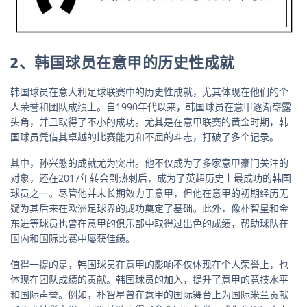
2、韩国球员在意甲的历史性成就
韩国球员在意大利足球联赛中的历史性成就，尤其体现在他们的个
人荣誉和团队成绩上。自1990年代以来，韩国球员在意甲逐渐崭露
头角，并且取得了不小的成功。尤其是在意甲联赛的黄金时期，韩
国球员凭借其卓越的比赛能力和不屈的斗志，打破了多个记录。
其中，孙兴慜的成就尤为突出。他不仅成为了多家意甲豪门关注的
对象，还在2017年转会到热刺后，成为了英超历史上最成功的韩国
球员之一。尽管他并未长期效力于意甲，但他在意甲的初期经历无
疑为其后来在欧洲足球界的成功奠定了基础。此外，像朴智星和金
东进等球员也曾在意甲的俱乐部中取得过出色的成绩，帮助球队在
国内和国际比赛中屡获佳绩。
值得一提的是，韩国球员在意甲的影响不仅体现在个人荣誉上，也
体现在团队成绩的贡献。韩国球员的加入，提升了意甲的竞技水平
和国际声誉。例如，朴智星曾在意甲的国际舞台上为国际米兰贡献