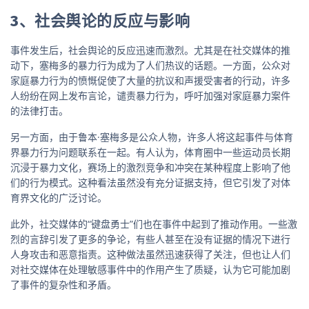
3、社会舆论的反应与影响
事件发生后，社会舆论的反应迅速而激烈。尤其是在社交媒体的推
动下，塞梅多的暴力行为成为了人们热议的话题。一方面，公众对
家庭暴力行为的愤慨促使了大量的抗议和声援受害者的行动，许多
人纷纷在网上发布言论，谴责暴力行为，呼吁加强对家庭暴力案件
的法律打击。
另一方面，由于鲁本·塞梅多是公众人物，许多人将这起事件与体育
界暴力行为问题联系在一起。有人认为，体育圈中一些运动员长期
沉浸于暴力文化，赛场上的激烈竞争和冲突在某种程度上影响了他
们的行为模式。这种看法虽然没有充分证据支持，但它引发了对体
育界文化的广泛讨论。
此外，社交媒体的“键盘勇士”们也在事件中起到了推动作用。一些激
烈的言辞引发了更多的争论，有些人甚至在没有证据的情况下进行
人身攻击和恶意指责。这种做法虽然迅速获得了关注，但也让人们
对社交媒体在处理敏感事件中的作用产生了质疑，认为它可能加剧
了事件的复杂性和矛盾。