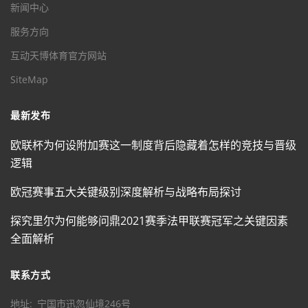
新闻中心
服务方向
互动天博体育官方网站
SiteMap
最新发布
欧联杯为何设附加赛这一制度背后隐藏着怎样的竞技与晋级
逻辑
欧冠赛事五大关键级别深度解析与战略布局探讨
探究里尔为何能够问鼎2021赛季法甲联赛冠军之关键因素
全面解析
联系方式
地址
宁国市迅忽仙境246号