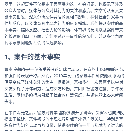
圈里。这起事件不仅暴露了家庭暴力这一社会问题，也揭示了涉及
公众人物时，媒体与公众对其行为的关注和态度。文章将从五大关
键事实出发，深入分析案件背后的真相与影响，探讨社会对家暴事
件的反应，以及体育圈中暴力行为的应对措施。我们将从案件的基
本事实、媒体反应、社会舆论的影响、体育界的反思以及案件带来
的长远影响四个方面，详细阐述这一事件的复杂性，并从多个角度
揭示家暴问题对社会的深远影响。
1、案件的基本事实
鲁本·塞梅多是一位备受关注的足球运动员，在赛场上以硬朗的打法
和强悍的表现著称。然而，2019年发生的家暴事件却使他从球场的
明星变成了媒体关注的焦点。据报道，塞梅多在一次家庭争执中对
女友实施了身体暴力，造成女方轻伤，并因此被警方逮捕。事件发
生后，塞梅多的行为引起了社会的广泛愤怒，并迅速登上各大新闻
头条。
在事件曝光之后，警方对鲁本·塞梅多展开了调查，受害人也向法院
提出了控诉。案件初期的审理过程引起了外界广泛关注，特别是塞
梅多作为知名运动员的身份，使得案件的每一细节都成为了讨论的