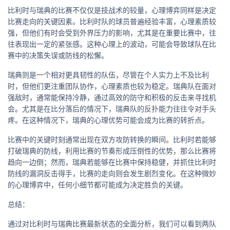
比利时与瑞典的比赛不仅仅是技战术的较量，心理博弈同样是决定
比赛走向的关键因素。比利时队的球员普遍经验丰富，心理素质较
强，但他们有时会受到外界压力的影响，尤其是在重要比赛中，往
往表现出一定的紧张感。这种心理上的波动，可能会导致球队在比
赛中的决策失误或防线的松懈。
瑞典则是一个相对更具韧性的队伍，尽管在个人实力上不及比利
时，但他们更注重团队协作，心理素质也较为稳定。瑞典队在面对
强敌时，通常能保持冷静，通过高效的防守和积极的反击来寻找机
会。尤其是在比分落后的情况下，瑞典队的反扑能力往往令对手头
疼。在这种情况下，瑞典的心理优势可能会成为比赛的转折点。
比赛中的关键时刻通常出现在双方攻防转换的瞬间。比利时若能够
打破瑞典的防线，利用比赛的节奏形成压倒性的优势，那么比赛将
趋向一边倒；然而，瑞典若能够在比赛中保持稳健，并抓住比利时
防线的漏洞反击得手，比赛的走向则会发生剧烈变化。在这种微妙
的心理博弈中，任何小细节都可能成为决定胜负的关键。
总结：
通过对比利时与瑞典比赛最新状态的全面分析，我们可以看到两队