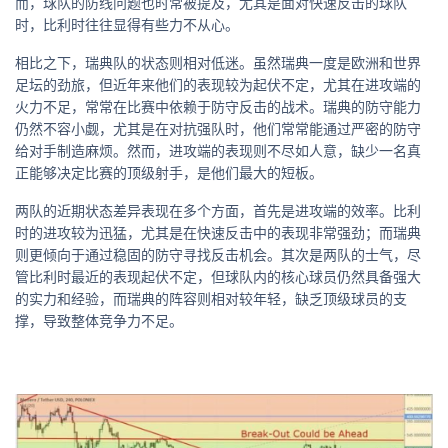
而，球队的防线问题也时常被提及，尤其是面对快速反击的球队
时，比利时往往显得有些力不从心。
相比之下，瑞典队的状态则相对低迷。虽然瑞典一度是欧洲和世界
足坛的劲旅，但近年来他们的表现较为起伏不定，尤其在进攻端的
火力不足，常常在比赛中依赖于防守反击的战术。瑞典的防守能力
仍然不容小觑，尤其是在对抗强队时，他们常常能通过严密的防守
给对手制造麻烦。然而，进攻端的表现则不尽如人意，缺少一名真
正能够决定比赛的顶级射手，是他们最大的短板。
两队的近期状态差异表现在多个方面，首先是进攻端的效率。比利
时的进攻较为迅猛，尤其是在快速反击中的表现非常强劲；而瑞典
则更倾向于通过稳固的防守寻找反击机会。其次是两队的士气，尽
管比利时最近的表现起伏不定，但球队内的核心球员仍然具备强大
的实力和经验，而瑞典的阵容则相对较年轻，缺乏顶级球员的支
撑，导致整体竞争力不足。