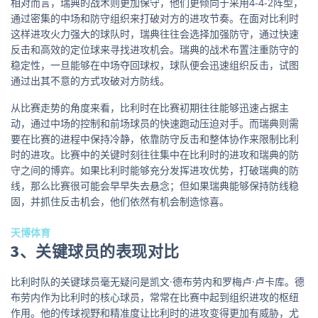
相对而言，瑞典的战术则更加保守，他们更倾向于采用4-4-2阵型，
通过密集的中场和防守组织来打破对方的进攻节奏。在面对比利时
这样进攻火力强大的球队时，瑞典往往会选择加强防守，通过快速
反击和高效的定位球来寻找进攻机会。瑞典的战术布置注重防守的
稳定性，一旦能够在中场夺回球权，球队便会迅速组织反击，试图
通过出其不意的方式攻破对方防线。
从比赛走势的角度来看，比利时在比赛初期往往能够迅速占据主
动，通过中场的控制和前场球员的快速跑动压迫对手。而瑞典则需
要在比赛的进程中保持冷静，依靠防守反击和整体协作来限制比利
时的进攻。比赛中的关键时刻往往集中在比利时的进攻和瑞典的防
守之间的博弈。如果比利时能够充分发挥进攻优势，打破瑞典的防
线，那么比赛很可能会早早失去悬念；但如果瑞典能够保持防线稳
固，并抓住反击机会，他们依然有机会制造惊喜。
天博体育
3、关键球员的表现对比
比利时队的关键球员毫无疑问是凯文·德布劳内和罗梅卢·卢卡库。德
布劳内作为比利时的核心球员，常常在比赛中起到组织进攻的枢纽
作用。他的传球视野和精准度让比利时的进攻变得更加有威胁，尤