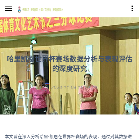
哈里凯恩世界杯赛场数据分析与表现评估
的深度研究
2024-11-04 16:19:29
本文旨在深入分析哈里·凯恩在世界杯赛场的表现，通过对其数据进