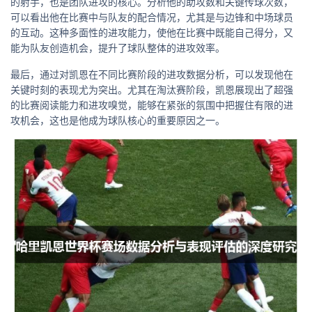
的射手，也是团队进攻的核心。分析他的助攻数和关键传球次数，
可以看出他在比赛中与队友的配合情况，尤其是与边锋和中场球员
的互动。这种多面性的进攻能力，使他在比赛中既能自己得分，又
能为队友创造机会，提升了球队整体的进攻效率。
最后，通过对凯恩在不同比赛阶段的进攻数据分析，可以发现他在
关键时刻的表现尤为突出。尤其在淘汰赛阶段，凯恩展现出了超强
的比赛阅读能力和进攻嗅觉，能够在紧张的氛围中把握住有限的进
攻机会，这也是他成为球队核心的重要原因之一。