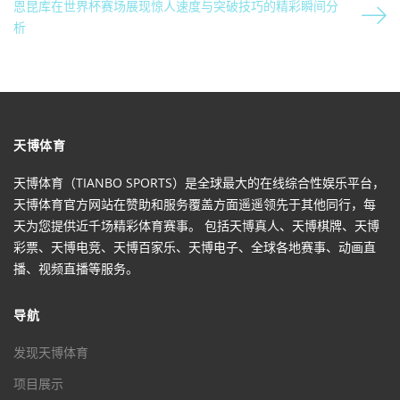
恩昆库在世界杯赛场展现惊人速度与突破技巧的精彩瞬间分
析
天博体育
天博体育（TIANBO SPORTS）是全球最大的在线综合性娱乐平台，
天博体育官方网站在赞助和服务覆盖方面遥遥领先于其他同行，每
天为您提供近千场精彩体育赛事。 包括天博真人、天博棋牌、天博
彩票、天博电竞、天博百家乐、天博电子、全球各地赛事、动画直
播、视频直播等服务。
导航
发现天博体育
项目展示