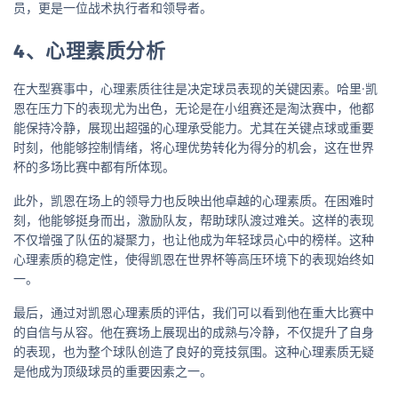
员，更是一位战术执行者和领导者。
4、心理素质分析
在大型赛事中，心理素质往往是决定球员表现的关键因素。哈里·凯
恩在压力下的表现尤为出色，无论是在小组赛还是淘汰赛中，他都
能保持冷静，展现出超强的心理承受能力。尤其在关键点球或重要
时刻，他能够控制情绪，将心理优势转化为得分的机会，这在世界
杯的多场比赛中都有所体现。
此外，凯恩在场上的领导力也反映出他卓越的心理素质。在困难时
刻，他能够挺身而出，激励队友，帮助球队渡过难关。这样的表现
不仅增强了队伍的凝聚力，也让他成为年轻球员心中的榜样。这种
心理素质的稳定性，使得凯恩在世界杯等高压环境下的表现始终如
一。
最后，通过对凯恩心理素质的评估，我们可以看到他在重大比赛中
的自信与从容。他在赛场上展现出的成熟与冷静，不仅提升了自身
的表现，也为整个球队创造了良好的竞技氛围。这种心理素质无疑
是他成为顶级球员的重要因素之一。